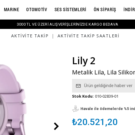
MARINE
OTOMOTİV
SES SİSTEMLERİ
ÖN SİPARİŞ
İNDİ
3000 TL VE ÜZERİ ALIŞVERİŞLERİNİZDE KARGO BEDAVA
AKTIVITE TAKIP
|
AKTIVITE TAKIP SAATLERI
Lily 2
Metalik Lila, Lila Siliko
Ürün geldiğinde haber ver
Stok Kodu:
010-02839-01
Havale ile ödemelerde %5 in
₺20.521,20