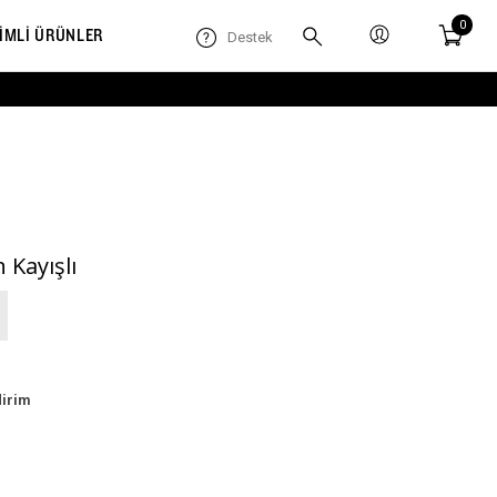
0
RİMLİ ÜRÜNLER
Destek
n Kayışlı
dirim