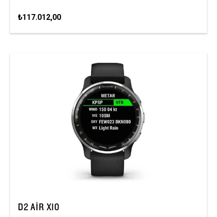
₺117.012,00
D2 AIR X10