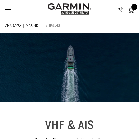
0
ANA SAYFA
|
MARINE
|
VHF & AIS
VHF & AIS