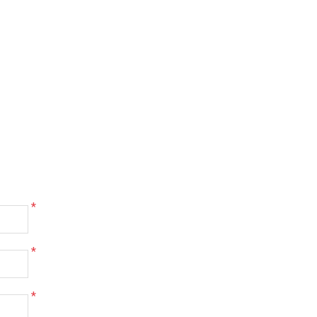
*
*
*