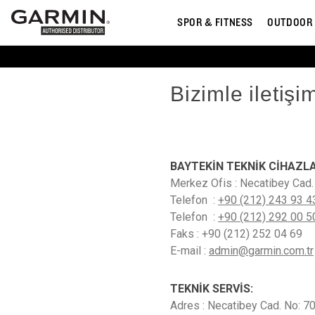
SPOR & FITNESS
OUTDOOR
Bizimle iletişi
BAYTEKİN TEKNİK CİHAZLA
Merkez Ofis : Necatibey Cad.
Telefon :
+90 (212) 243 93 4
Telefon :
+90 (212) 292 00 5
Faks : +90 (212) 252 04 69
E-mail :
admin@garmin.com.tr
TEKNİK SERVİS:
Adres : Necatibey Cad. No: 7