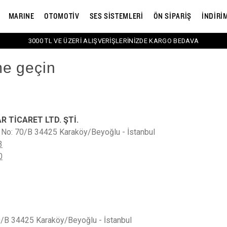
MARINE
OTOMOTİV
SES SİSTEMLERİ
ÖN SİPARİŞ
İNDİRİ
3000 TL VE ÜZERİ ALIŞVERİŞLERİNİZDE KARGO BEDAVA
me geçin
R TİCARET LTD. ŞTİ.
 No: 70/B 34425 Karaköy/Beyoğlu - İstanbul
3
0
0/B 34425 Karaköy/Beyoğlu - İstanbul