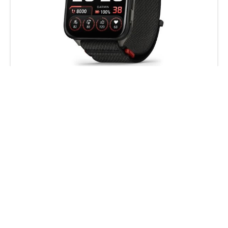
VENU X1
Siyah
₺57.330,00