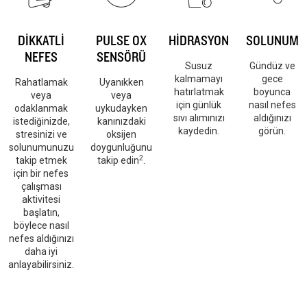
DİKKATLİ
PULSE OX
HİDRASYON
SOLUNUM
NEFES
SENSÖRÜ
Susuz
Gündüz ve
kalmamayı
gece
Rahatlamak
Uyanıkken
hatırlatmak
boyunca
veya
veya
için günlük
nasıl nefes
odaklanmak
uykudayken
sıvı alımınızı
aldığınızı
istediğinizde,
kanınızdaki
kaydedin.
görün.
stresinizi ve
oksijen
solunumunuzu
doygunluğunu
2
takip etmek
takip edin
.
için bir nefes
çalışması
aktivitesi
başlatın,
böylece nasıl
nefes aldığınızı
daha iyi
anlayabilirsiniz.