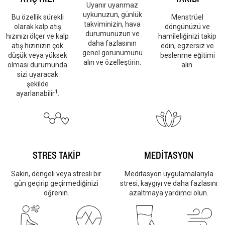
Uyanır uyanmaz
uykunuzun, günlük
Bu özellik sürekli
Menstrüel
takviminizin, hava
olarak kalp atış
döngünüzü ve
durumunuzun ve
hızınızı ölçer ve kalp
hamileliğinizi takip
daha fazlasının
atış hızınızın çok
edin, egzersiz ve
genel görünümünü
düşük veya yüksek
beslenme eğitimi
alın ve özelleştirin.
olması durumunda
alın.
sizi uyaracak
şekilde
1
ayarlanabilir
.
STRES TAKİP
MEDİTASYON
Sakin, dengeli veya stresli bir
Meditasyon uygulamalarıyla
gün geçirip geçirmediğinizi
stresi, kaygıyı ve daha fazlasını
öğrenin.
azaltmaya yardımcı olun.