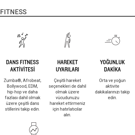
FITNESS
DANS FITNESS
HAREKET
YOĞUNLUK
AKTİVİTESİ
UYARILARI
DAKİKA
Zumba®, Afrobeat,
Çeşitli hareket
Orta ve yoğun
Bollywood, EDM,
seçenekleri de dahil
aktivite
hip-hop ve daha
olmak üzere
dakikalarınızı takip
fazlası dahil olmak
vücudunuzu
edin.
üzere çeşitli dans
hareket ettirmeniz
stillerini takip edin.
için hatırlatıcılar
alın.