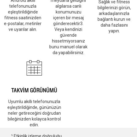
Android akıllı
meydana geldiğini
Sağlık ve fitness
telefonunuzla
algılarsa canlı
bilgilerinizi görün,
eşleştirildiğinde
konumunuzu
arkadaşlarınızla
fitness saatinizden
içeren bir mesaj
bağlantı kurun ve
e-postalar, metinler
gönderecektir3.
daha fazlasını
ve uyarılar alın.
Veya kendinizi
yapın.
güvende
hissetmiyorsanız
bunu manuel olarak
da yapabilirsiniz.
TAKVİM GÖRÜNÜMÜ
Uyumlu akıllı telefonunuzla
eşleştirildiğinde, gününüzün
neler getireceğini doğrudan
bileğinizden kolayca kontrol
edin.
¹
Etkinlik izleme doğruluğu.