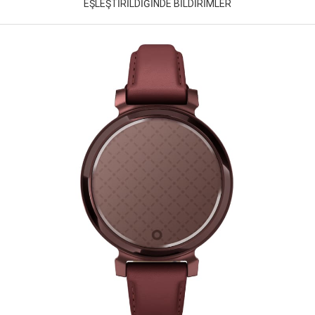
EŞLEŞTİRİLDİĞİNDE BİLDİRİMLER