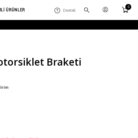
0
MLİ ÜRÜNLER
Destek
torsiklet Braketi
dirim