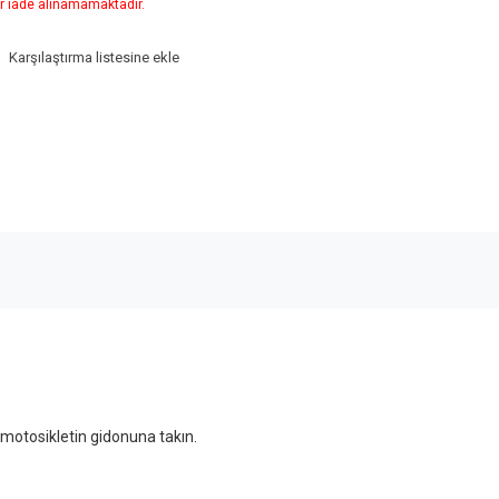
r iade alınamamaktadır.
Karşılaştırma listesine ekle
 motosikletin gidonuna takın.