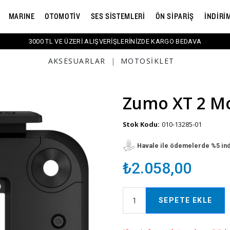
MARINE
OTOMOTİV
SES SİSTEMLERİ
ÖN SİPARİŞ
İNDİRİ
3000 TL VE ÜZERİ ALIŞVERİŞLERİNİZDE KARGO BEDAVA
AKSESUARLAR
|
MOTOSIKLET
Zumo XT 2 Mo
Stok Kodu:
010-13285-01
Havale ile ödemelerde %5 in
₺2.058,00
SEPETE EKLE