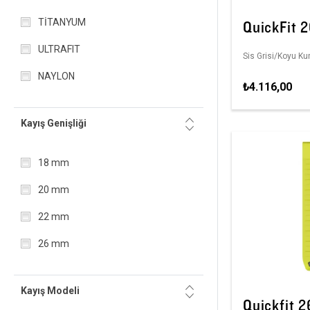
QuickFit 
TİTANYUM
ULTRAFIT
Sis Grisi/Koyu Ku
NAYLON
₺4.116,00
Kayış Genişliği
18 mm
20 mm
22 mm
26 mm
Kayış Modeli
Quickfit 