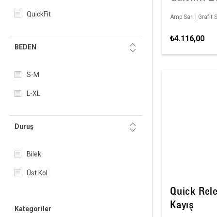
QuickFit
Amp Sarı | Grafit S
₺4.116,00
BEDEN
S-M
L-XL
Duruş
Bilek
Üst Kol
Quick Rel
Kayış
Kategoriler