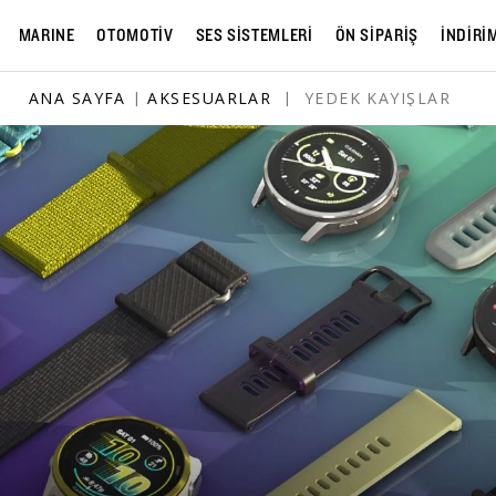
MARINE
OTOMOTİV
SES SİSTEMLERİ
ÖN SİPARİŞ
İNDİRİ
ANA SAYFA
|
AKSESUARLAR
|
YEDEK KAYIŞLAR