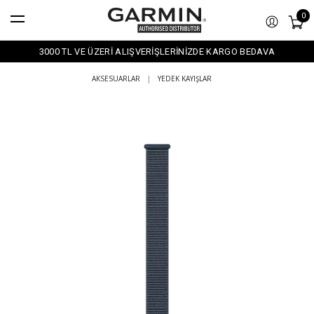
0
3000 TL VE ÜZERİ ALIŞVERİŞLERİNİZDE KARGO BEDAVA
AKSESUARLAR
|
YEDEK KAYIŞLAR