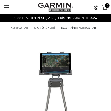
0
3000 TL VE ÜZERİ ALIŞVERİŞLERİNİZDE KARGO BEDAVA
AKSESUARLAR
|
SPOR ÜRÜNLERI
|
TACX TRAINER AKSESUARLARI