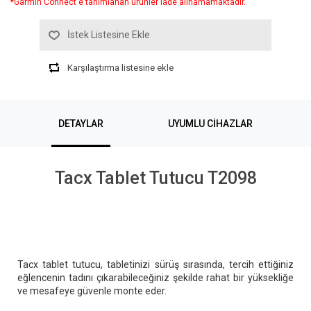
*Garmin Connect'e tanımlanan ürünler iade alınamamaktadır.
İstek Listesine Ekle
Karşılaştırma listesine ekle
DETAYLAR
UYUMLU CIHAZLAR
Tacx Tablet Tutucu T2098
Tacx tablet tutucu, tabletinizi sürüş sırasında, tercih ettiğiniz
eğlencenin tadını çıkarabileceğiniz şekilde rahat bir yüksekliğe
ve mesafeye güvenle monte eder.