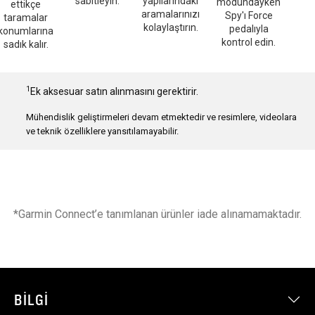
sabitleyin.
yapılarındaki
modundayken
ettikçe
aramalarınızı
Spy'ı Force
taramalar
kolaylaştırın.
pedalıyla
konumlarına
kontrol edin.
sadık kalır.
1
Ek aksesuar satın alınmasını gerektirir.
Mühendislik geliştirmeleri devam etmektedir ve resimlere, videolara
ve teknik özelliklere yansıtılamayabilir.
*Garmin Connect’e tanımlanan ürünler iade alınamamaktadır.
BILGI