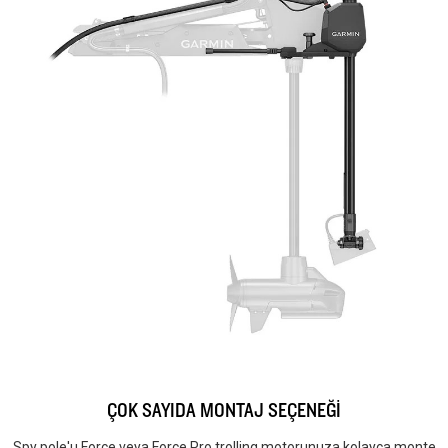
ÇOK SAYIDA MONTAJ SEÇENEĞİ
Spy pole'u Force veya Force Pro trolling motorunuza kolayca monte