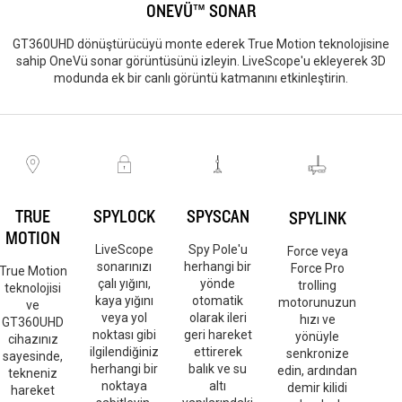
ONEVÜ™ SONAR
GT360UHD dönüştürücüyü monte ederek True Motion teknolojisine
sahip OneVü sonar görüntüsünü izleyin. LiveScope'u ekleyerek 3D
modunda ek bir canlı görüntü katmanını etkinleştirin.
SPYLOCK
TRUE
SPYSCAN
SPYLINK
MOTION
LiveScope
Spy Pole'u
Force veya
sonarınızı
herhangi bir
Force Pro
True Motion
çalı yığını,
yönde
trolling
teknolojisi
kaya yığını
otomatik
motorunuzun
ve
veya yol
olarak ileri
hızı ve
GT360UHD
noktası gibi
geri hareket
yönüyle
cihazınız
ilgilendiğiniz
ettirerek
senkronize
sayesinde,
herhangi bir
balık ve su
edin, ardından
tekneniz
noktaya
altı
demir kilidi
hareket