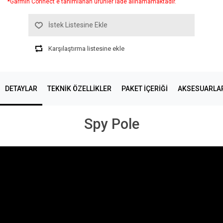
*Garmin Connect'e tanımlanan ürünler iade alınamamaktadır.
İstek Listesine Ekle
Karşılaştırma listesine ekle
DETAYLAR
TEKNIK ÖZELLIKLER
PAKET İÇERİĞİ
AKSESUARLA
Spy Pole