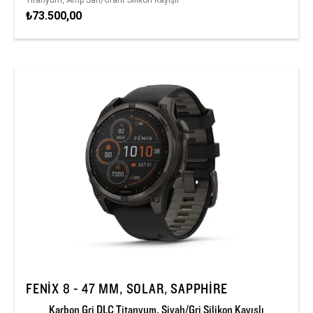
Titanyum, Amp Sarı/Grafit Silikon Kayışlı
₺73.500,00
FENIX 8 - 47 MM, SOLAR, SAPPHIRE
Karbon Gri DLC Titanyum, Siyah/Gri Silikon Kayışlı