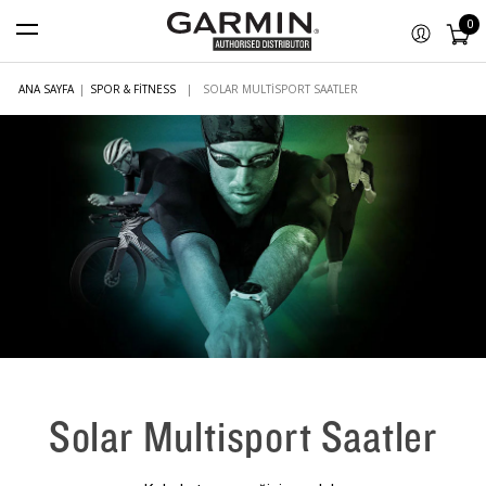
0
ANA SAYFA
|
SPOR & FITNESS
|
SOLAR MULTISPORT SAATLER
Solar Multisport Saatler