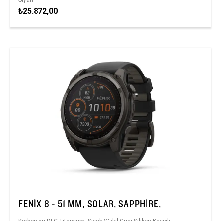
₺25.872,00
FENIX 8 - 51 MM, SOLAR, SAPPHIRE,
Karbon gri DLC Titanyum, Siyah/Çakıl Grisi Silikon Kayışlı