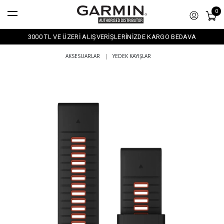
0
3000 TL VE ÜZERİ ALIŞVERİŞLERİNİZDE KARGO BEDAVA
AKSESUARLAR
|
YEDEK KAYIŞLAR