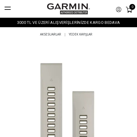
0
3000 TL VE ÜZERİ ALIŞVERİŞLERİNİZDE KARGO BEDAVA
AKSESUARLAR
|
YEDEK KAYIŞLAR