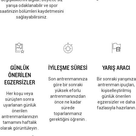
yarışa odaklanabilir ve spor
saatinizin bölümleri kaydetmesini
sağlayabilirsiniz.
GÜNLÜK
İYİLEŞME SÜRESİ
YARIŞ ARACI
ÖNERİLEN
Son antrenmanınıza
Bir sonraki yarışınıza
EGZERSİZLER
göre bir sonraki
antrenman ipuçları,
yüksek eforlu
kişiselleştirilmiş
Her koşu veya
antrenmanınızdan
günlük önerilen
sürüşten sonra
önce ne kadar
egzersizler ve daha
uyarlanan günlük
sürede
fazlasıyla hazırlanın.
önerilen
toparlanmanız
antrenmanlarınızın
gerektiğini öğrenin .
tamamını haftalık
olarak görüntüleyin .