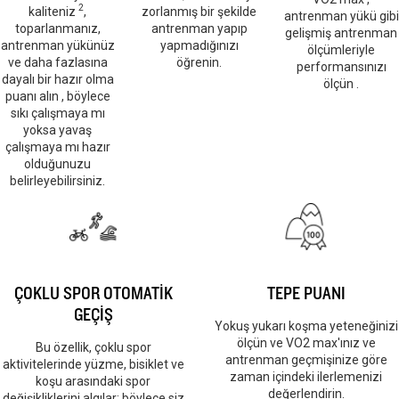
2
kaliteniz
,
zorlanmış bir şekilde
antrenman yükü gibi
toparlanmanız,
antrenman yapıp
gelişmiş antrenman
antrenman yükünüz
yapmadığınızı
ölçümleriyle
ve daha fazlasına
öğrenin.
performansınızı
dayalı bir hazır olma
ölçün .
puanı alın , böylece
sıkı çalışmaya mı
yoksa yavaş
çalışmaya mı hazır
olduğunuzu
belirleyebilirsiniz.
ÇOKLU SPOR OTOMATİK
TEPE PUANI
GEÇİŞ
Yokuş yukarı koşma yeteneğinizi
ölçün ve VO2 max'ınız ve
Bu özellik, çoklu spor
antrenman geçmişinize göre
aktivitelerinde yüzme, bisiklet ve
zaman içindeki ilerlemenizi
koşu arasındaki spor
değerlendirin.
değişikliklerini algılar; böylece siz