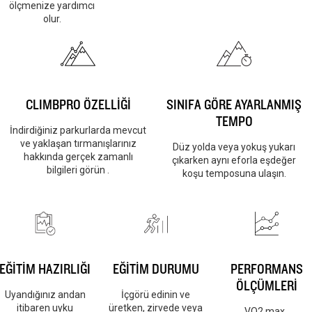
ölçmenize yardımcı
olur.
CLIMBPRO ÖZELLİĞİ
SINIFA GÖRE AYARLANMIŞ
TEMPO
İndirdiğiniz parkurlarda mevcut
ve yaklaşan tırmanışlarınız
Düz yolda veya yokuş yukarı
hakkında gerçek zamanlı
çıkarken aynı eforla eşdeğer
bilgileri görün .
koşu temposuna ulaşın.
EĞİTİM HAZIRLIĞI
EĞİTİM DURUMU
PERFORMANS
ÖLÇÜMLERİ
Uyandığınız andan
İçgörü edinin ve
itibaren uyku
üretken, zirvede veya
VO2 max ,