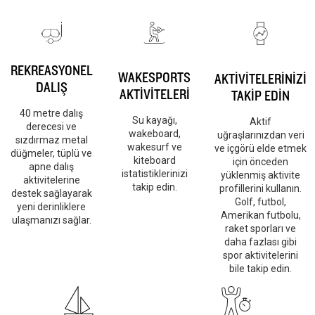
REKREASYONEL
WAKESPORTS
AKTİVİTELERİNİZİ
DALIŞ
AKTİVİTELERİ
TAKİP EDİN
40 metre dalış
Su kayağı,
Aktif
derecesi ve
wakeboard,
uğraşlarınızdan veri
sızdırmaz metal
wakesurf ve
ve içgörü elde etmek
düğmeler, tüplü ve
kiteboard
için önceden
apne dalış
istatistiklerinizi
yüklenmiş aktivite
aktivitelerine
takip edin.
profillerini kullanın.
destek sağlayarak
Golf, futbol,
yeni derinliklere
Amerikan futbolu,
ulaşmanızı sağlar.
raket sporları ve
daha fazlası gibi
spor aktivitelerini
bile takip edin.