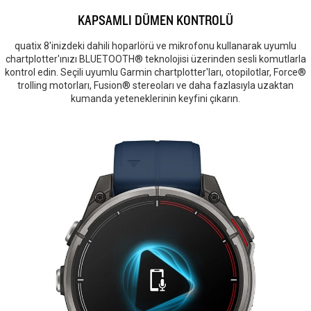
KAPSAMLI DÜMEN KONTROLÜ
quatix 8'inizdeki dahili hoparlörü ve mikrofonu kullanarak uyumlu
chartplotter'ınızı BLUETOOTH® teknolojisi üzerinden sesli komutlarla
kontrol edin. Seçili uyumlu Garmin chartplotter'ları, otopilotlar, Force®
trolling motorları, Fusion® stereoları ve daha fazlasıyla uzaktan
kumanda yeteneklerinin keyfini çıkarın.