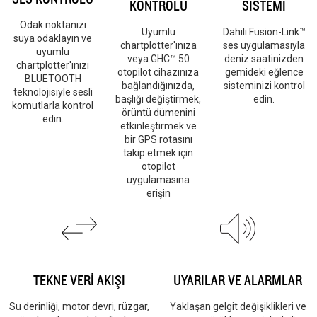
KONTROLÜ
SİSTEMİ
Odak noktanızı
Uyumlu
Dahili Fusion-Link™
suya odaklayın ve
chartplotter'ınıza
ses uygulamasıyla
uyumlu
veya GHC™ 50
deniz saatinizden
chartplotter'ınızı
otopilot cihazınıza
gemideki eğlence
BLUETOOTH
bağlandığınızda,
sisteminizi kontrol
teknolojisiyle sesli
başlığı değiştirmek,
edin.
komutlarla kontrol
örüntü dümenini
edin.
etkinleştirmek ve
bir GPS rotasını
takip etmek için
otopilot
uygulamasına
erişin
TEKNE VERİ AKIŞI
UYARILAR VE ALARMLAR
Su derinliği, motor devri, rüzgar,
Yaklaşan gelgit değişiklikleri ve