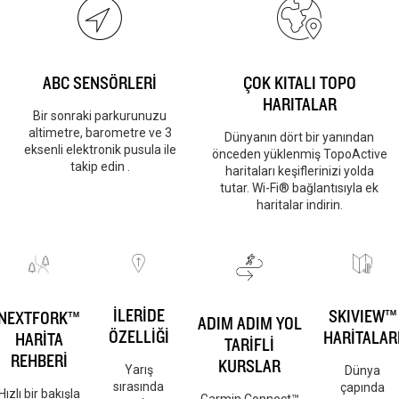
ABC SENSÖRLERİ
ÇOK KITALI TOPO
HARITALAR
Bir sonraki parkurunuzu
altimetre, barometre ve 3
Dünyanın dört bir yanından
eksenli elektronik pusula ile
önceden yüklenmiş TopoActive
takip edin .
haritaları keşiflerinizi yolda
tutar. Wi-Fi® bağlantısıyla ek
haritalar indirin.
İLERİDE
SKIVIEW™
NEXTFORK™
ADIM ADIM YOL
ÖZELLİĞİ
HARİTALAR
HARİTA
TARİFLİ
REHBERİ
KURSLAR
Yarış
Dünya
sırasında
çapında
Hızlı bir bakışla
Garmin Connect™