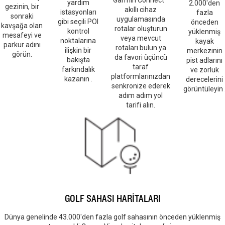
yardım
2.000'den
gezinin, bir
akıllı cihaz
istasyonları
fazla
sonraki
uygulamasında
gibi seçili POI
önceden
kavşağa olan
rotalar oluşturun
kontrol
yüklenmiş
mesafeyi ve
veya mevcut
noktalarına
kayak
parkur adını
rotaları bulun ya
ilişkin bir
merkezinin
görün.
da favori üçüncü
bakışta
pist adlarını
taraf
farkındalık
ve zorluk
platformlarınızdan
kazanın .
derecelerini
senkronize ederek
görüntüleyin 
adım adım yol
tarifi alın.
GOLF SAHASI HARİTALARI
Dünya genelinde 43.000'den fazla golf sahasının önceden yüklenmiş