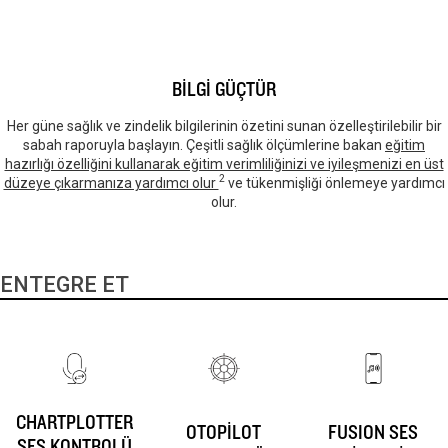
BİLGİ GÜÇTÜR
Her güne sağlık ve zindelik bilgilerinin özetini sunan özelleştirilebilir bir
sabah raporuyla başlayın. Çeşitli sağlık ölçümlerine bakan
eğitim
hazırlığı özelliğini kullanarak eğitim verimliliğinizi ve iyileşmenizi en üst
2
düzeye çıkarmanıza yardımcı olur
ve tükenmişliği önlemeye yardımcı
olur.
ENTEGRE ET
CHARTPLOTTER
OTOPİLOT
FUSION SES
SES KONTROLÜ