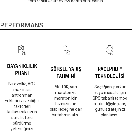
tam renkli CourseView haritalarını edinin.
PERFORMANS
DAYANIKLILIK
GÖRSEL YARIŞ
PACEPRO™
PUANI
TAHMİNİ
TEKNOLOJİSİ
Bu özellik, VO2
5K, 10K, yarı
Seçtiğiniz parkur
max'ınızı,
maraton ve
veya mesafe için
antrenman
maraton için
GPS tabanlı tempo
yüklerinizi ve diğer
hızınızın ne
rehberliğiyle yarış
faktörleri
olabileceğine dair
günü stratejinizi
kullanarak uzun
bir tahmin alın .
planlayın .
süreli eforu
sürdürme
yeteneğinizi