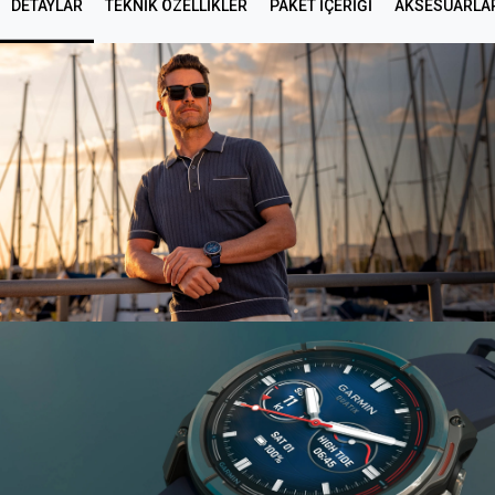
DETAYLAR
TEKNIK ÖZELLIKLER
PAKET İÇERİĞİ
AKSESUARLA