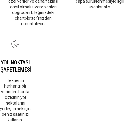
özel veriler ve daha fazlası
çapa sürüklenmesiyle ilgili
dahil olmak üzere verileri
uyarılar alın.
doğrudan bileğinizdeki
chartplotter'ınızdan
görüntüleyin.
YOL NOKTASI
İŞARETLEMESİ
Teknenin
herhangi bir
yerinden harita
çizicinin yol
noktalarını
yerleştirmek için
deniz saatinizi
kullanın.