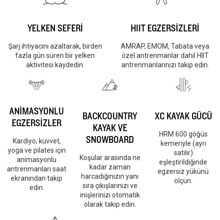
YELKEN SEFERİ
HIIT EGZERSİZLERİ
Şarj ihtiyacını azaltarak, birden
AMRAP, EMOM, Tabata veya
fazla gün süren bir yelken
özel antrenmanlar dahil HIIT
aktivitesi kaydedin.
antrenmanlarınızı takip edin.
ANİMASYONLU
BACKCOUNTRY
XC KAYAK GÜCÜ
EGZERSİZLER
KAYAK VE
HRM 600 göğüs
SNOWBOARD
Kardiyo, kuvvet,
kemeriyle (ayrı
yoga ve pilates için
satılır)
Koşular arasında ne
animasyonlu
eşleştirildiğinde
kadar zaman
antrenmanları saat
egzersiz yükünü
harcadığınızın yanı
ekranından takip
ölçün.
sıra çıkışlarınızı ve
edin.
inişlerinizi otomatik
olarak takip edin.