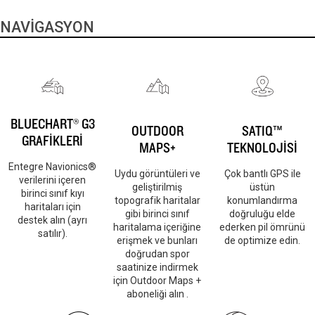
NAVİGASYON
BLUECHART® G3
OUTDOOR
SATIQ™
GRAFİKLERİ
MAPS+
TEKNOLOJİSİ
Entegre Navionics®
Uydu görüntüleri ve
Çok bantlı GPS ile
verilerini içeren
geliştirilmiş
üstün
birinci sınıf kıyı
topografik haritalar
konumlandırma
haritaları için
gibi birinci sınıf
doğruluğu elde
destek alın (ayrı
haritalama içeriğine
ederken pil ömrünü
satılır).
erişmek ve bunları
de optimize edin.
doğrudan spor
saatinize indirmek
için Outdoor Maps +
aboneliği alın .