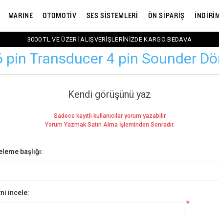
MARINE
OTOMOTİV
SES SİSTEMLERİ
ÖN SİPARİŞ
İNDİRİ
3000 TL VE ÜZERİ ALIŞVERİŞLERİNİZDE KARGO BEDAVA
6 pin Transducer 4 pin Sounder D
Kendi görüşünü yaz
Sadece kayıtlı kullanıcılar yorum yazabilir
Yorum Yazmak Satın Alma İşleminden Sonradır.
eleme başlığı:
ni incele:
*