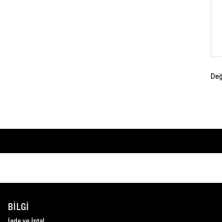
Değ
BILGI
İade ve İptal