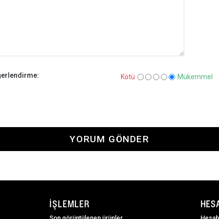
erlendirme:
Kötü
Mükemmel
YORUM GÖNDER
İŞLEMLER
HES
Son görüntülenen ürünler
Hesab