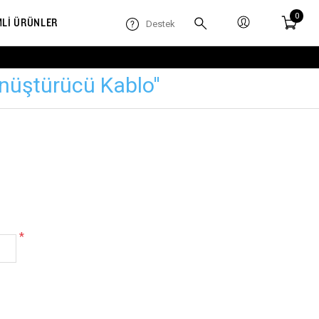
0
MLİ ÜRÜNLER
Destek
önüştürücü Kablo
*