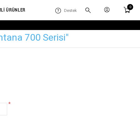
0
MLİ ÜRÜNLER
Destek
ntana 700 Serisi
*