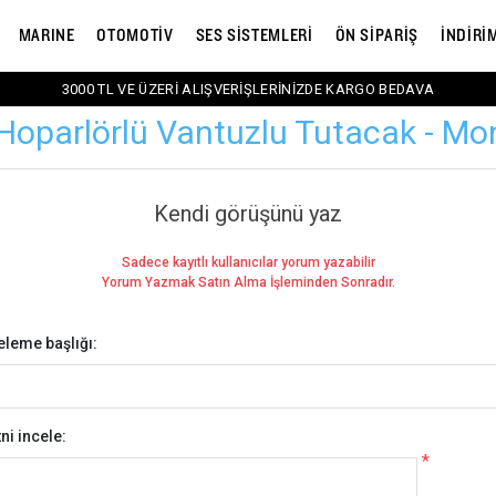
MARINE
OTOMOTİV
SES SİSTEMLERİ
ÖN SİPARİŞ
İNDİRİ
3000 TL VE ÜZERİ ALIŞVERİŞLERİNİZDE KARGO BEDAVA
Hoparlörlü Vantuzlu Tutacak - Mo
Kendi görüşünü yaz
Sadece kayıtlı kullanıcılar yorum yazabilir
Yorum Yazmak Satın Alma İşleminden Sonradır.
eleme başlığı:
ni incele:
*