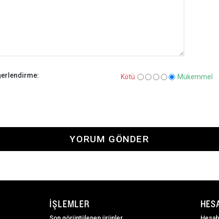
erlendirme:
Kötü
Mükemmel
YORUM GÖNDER
İŞLEMLER
HES
Son görüntülenen ürünler
Hesab