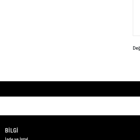
Değ
BILGI
İade ve İptal