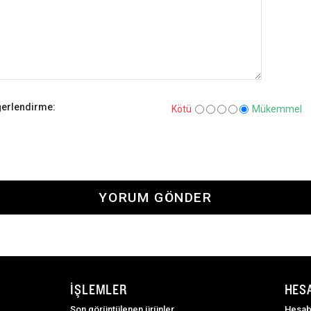
erlendirme:
Kötü
Mükemmel
YORUM GÖNDER
İŞLEMLER
HES
Son görüntülenen ürünler
Hesab