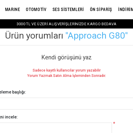
MARINE
OTOMOTİV
SES SİSTEMLERİ
ÖN SİPARİŞ
İNDİRİ
3000 TL VE ÜZERİ ALIŞVERİŞLERİNİZDE KARGO BEDAVA
Ürün yorumları
Approach G80
Kendi görüşünü yaz
Sadece kayıtlı kullanıcılar yorum yazabilir
Yorum Yazmak Satın Alma İşleminden Sonradır.
eleme başlığı:
ni incele:
*