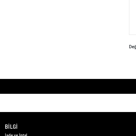
Değ
BILGI
İade ve İptal