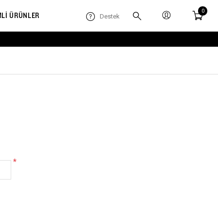
0
MLİ ÜRÜNLER
Destek
*