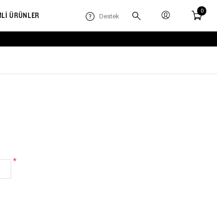
0
MLİ ÜRÜNLER
Destek
*