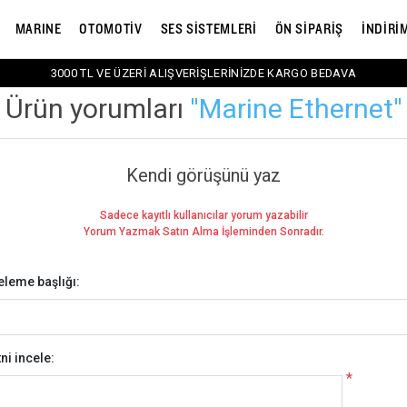
MARINE
OTOMOTİV
SES SİSTEMLERİ
ÖN SİPARİŞ
İNDİRİ
3000 TL VE ÜZERİ ALIŞVERİŞLERİNİZDE KARGO BEDAVA
Ürün yorumları
Marine Ethernet
Kendi görüşünü yaz
Sadece kayıtlı kullanıcılar yorum yazabilir
Yorum Yazmak Satın Alma İşleminden Sonradır.
eleme başlığı:
ni incele:
*