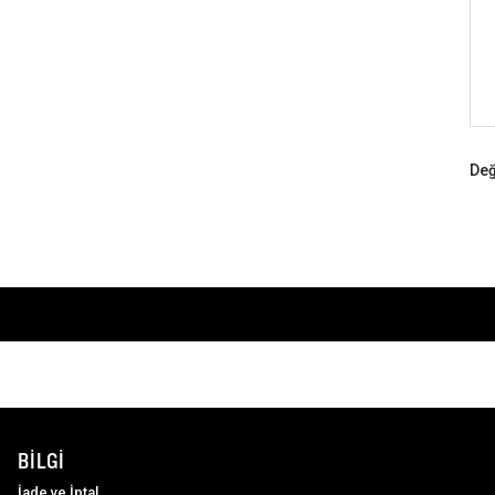
Değ
BILGI
İade ve İptal