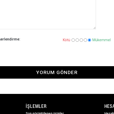
erlendirme:
Kötü
Mükemmel
YORUM GÖNDER
İŞLEMLER
HES
Son görüntülenen ürünler
Hesab