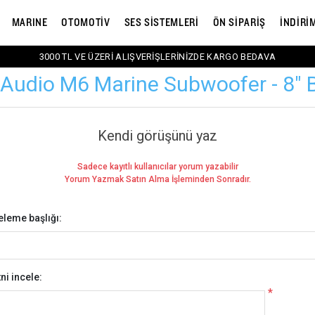
MARINE
OTOMOTİV
SES SİSTEMLERİ
ÖN SİPARİŞ
İNDİRİ
3000 TL VE ÜZERİ ALIŞVERİŞLERİNİZDE KARGO BEDAVA
 Audio M6 Marine Subwoofer - 8" B
Kendi görüşünü yaz
Sadece kayıtlı kullanıcılar yorum yazabilir
Yorum Yazmak Satın Alma İşleminden Sonradır.
eleme başlığı:
ni incele:
*