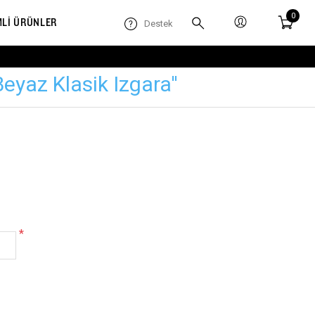
0
MLİ ÜRÜNLER
Destek
eyaz Klasik Izgara
*