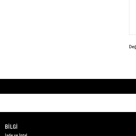
Değ
BILGI
İade ve İptal