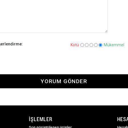
erlendirme:
Kötü
Mükemmel
YORUM GÖNDER
İŞLEMLER
HES
Son görüntülenen ürünler
Hesab