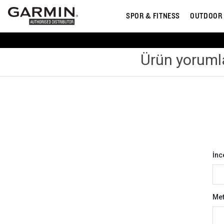
SPOR & FITNESS
OUTDOOR
Ürün yoruml
İnc
Met