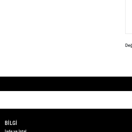
Değ
BILGI
İade ve İptal