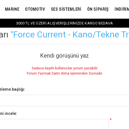
MARINE
OTOMOTİV
SES SİSTEMLERİ
ÖN SİPARİŞ
İNDİRİ
3000 TL VE ÜZERİ ALIŞVERİŞLERİNİZDE KARGO BEDAVA
arı
Force Current - Kano/Tekne Tr
Kendi görüşünü yaz
Sadece kayıtlı kullanıcılar yorum yazabilir
Yorum Yazmak Satın Alma İşleminden Sonradır.
eleme başlığı:
ni incele:
*