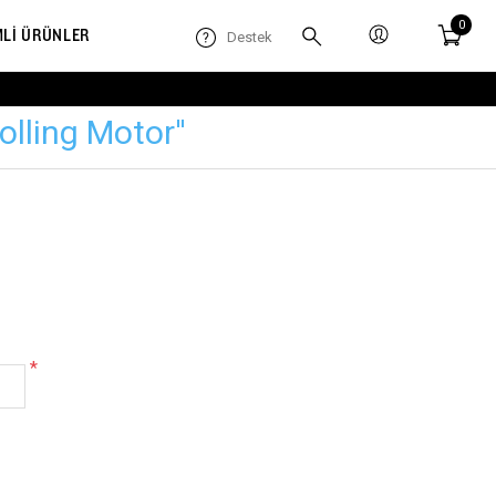
0
MLİ ÜRÜNLER
Destek
olling Motor
*