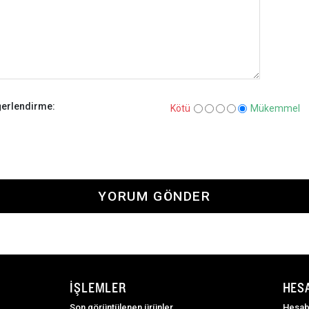
erlendirme:
Kötü
Mükemmel
YORUM GÖNDER
İŞLEMLER
HES
Son görüntülenen ürünler
Hesab