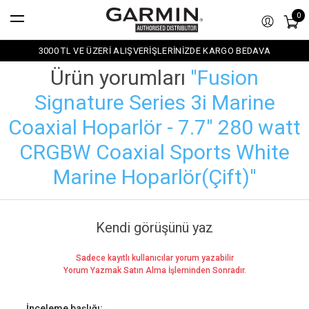
0
3000 TL VE ÜZERİ ALIŞVERİŞLERİNİZDE KARGO BEDAVA
Ürün yorumları
Fusion
Signature Series 3i Marine
Coaxial Hoparlör - 7.7" 280 watt
CRGBW Coaxial Sports White
Marine Hoparlör(Çift)
Kendi görüşünü yaz
Sadece kayıtlı kullanıcılar yorum yazabilir
Yorum Yazmak Satın Alma İşleminden Sonradır.
İnceleme başlığı: