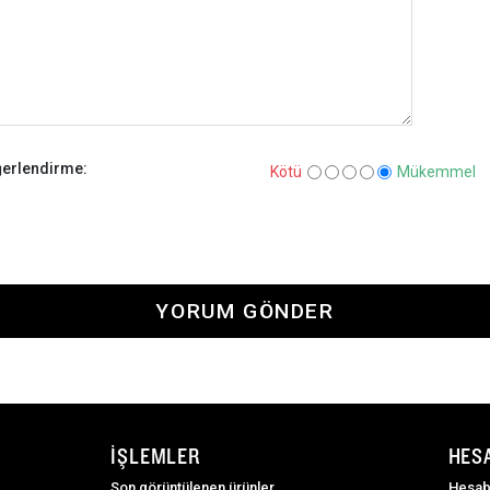
erlendirme:
Kötü
Mükemmel
YORUM GÖNDER
İŞLEMLER
HES
Son görüntülenen ürünler
Hesab