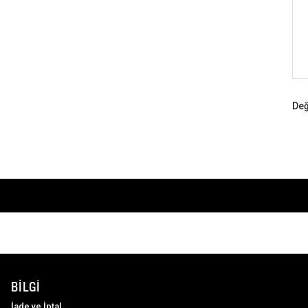
Değ
BILGI
İade ve İptal