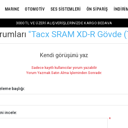
MARINE
OTOMOTİV
SES SİSTEMLERİ
ÖN SİPARİŞ
İNDİRİ
3000 TL VE ÜZERİ ALIŞVERİŞLERİNİZDE KARGO BEDAVA
rumları
Tacx SRAM XD-R Gövde (
Kendi görüşünü yaz
Sadece kayıtlı kullanıcılar yorum yazabilir
Yorum Yazmak Satın Alma İşleminden Sonradır.
eleme başlığı:
ni incele:
*