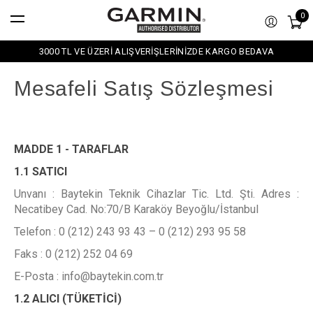
0
3000 TL VE ÜZERİ ALIŞVERİŞLERİNİZDE KARGO BEDAVA
Mesafeli Satış Sözleşmesi
MADDE 1 - TARAFLAR
1.1 SATICI
Unvanı : Baytekin Teknik Cihazlar Tic. Ltd. Şti. Adres :
Necatibey Cad. No:70/B Karaköy Beyoğlu/İstanbul
Telefon : 0 (212) 243 93 43 – 0 (212) 293 95 58
Faks : 0 (212) 252 04 69
E-Posta : info@baytekin.com.tr
1.2 ALICI (TÜKETİCİ)