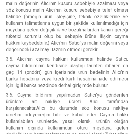
malın değerinin Alıcı’nın kusuru sebebiyle azalması veya
söz konusu malın Alıcı’nın kusuru sebebiyle telef olması
halinde (örneğin ürün işleyişine, teknik özelliklerine ve
kullanım talimatlarına uygun bir şekilde kullanılmadığı için
meydana gelen değişiklik ve bozulmalardan kanun gereği
tüketici sorumlu olup bu sebeple ürüne ilişkin cayma
hakkını kaybedebilir.) Alıcı’nın, Satıcı’ya malın değerini veya
değerindeki azalmayı tazmin etmesi gerekir.
3.5. Alıcı’nın cayma hakkını kullanması halinde Satıcı,
cayma bildiriminin kendisine ulaştığı tarihten itibaren en
geç 14 (ondört) gün içerisinde ürün bedelinin Alıcı’nın
banka hesabına veya kredi kartı hesabına iade edilmesi
için ilgili banka nezdinde derhal girişimde bulunur.
3.6. Cayma bildirimi yapılmadan Satıcı’ya gönderilen
ürünlere ait nakliye ücreti Alıcı tarafından
karşılanacaktır.Alıcı bu durumda söz konusu nakliye
ücretini ödeyeceğini bilir ve kabul eder. Cayma hakkı
kullanılabilen ürünlerde, yasal olarak, ürünün olağan
kullanım dışında kullanımdan ötürü meydana gelen