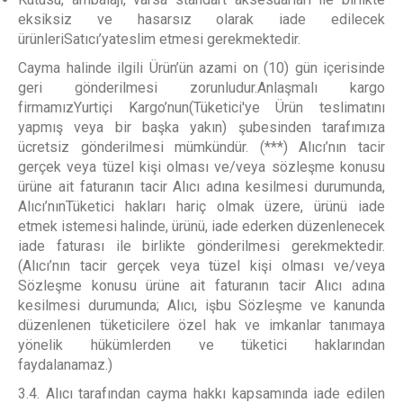
eksiksiz ve hasarsız olarak iade edilecek
ürünleriSatıcı’yateslim etmesi gerekmektedir.
Cayma halinde ilgili Ürün’ün azami on (10) gün içerisinde
geri gönderilmesi zorunludur.Anlaşmalı kargo
firmamızYurtiçi Kargo’nun(Tüketici'ye Ürün teslimatını
yapmış veya bir başka yakın) şubesinden tarafımıza
ücretsiz gönderilmesi mümkündür. (***) Alıcı’nın tacir
gerçek veya tüzel kişi olması ve/veya sözleşme konusu
ürüne ait faturanın tacir Alıcı adına kesilmesi durumunda,
Alıcı’nınTüketici hakları hariç olmak üzere, ürünü iade
etmek istemesi halinde, ürünü, iade ederken düzenlenecek
iade faturası ile birlikte gönderilmesi gerekmektedir.
(Alıcı’nın tacir gerçek veya tüzel kişi olması ve/veya
Sözleşme konusu ürüne ait faturanın tacir Alıcı adına
kesilmesi durumunda; Alıcı, işbu Sözleşme ve kanunda
düzenlenen tüketicilere özel hak ve imkanlar tanımaya
yönelik hükümlerden ve tüketici haklarından
faydalanamaz.)
3.4. Alıcı tarafından cayma hakkı kapsamında iade edilen