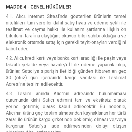
MADDE 4 - GENEL HÜKÜMLER
4.1. Alıcı, İnternet Sitesi’nde gösterilen ürünlerin temel
nitelikleri, tüm vergiler dahil satış fiyatı ve ödeme şekli ile
teslimat ve cayma hakkı ile kullanım şartlarına ilişkin ön
bilgilerin tarafına ulaştığını, okuyup bilgi sahibi olduğunu ve
elektronik ortamda satış için gerekli teyit-onayları verdiğini
kabul eder.
4.2. Alıcı, kredi kartı veya banka kartı aracılığı ile peşin veya
taksitli şekilde veya havale/eft ile ödeme yapacak olup;
ürünler, Satıcı’ya siparişin iletildiği günden itibaren en geç
30 (otuz) gün içerisinde kargo vasıtası ile Teslimat
Adresi’ne teslim edilecektir.
4.3. Teslim anında Alıcı’nın adresinde bulunmaması
durumunda dahi Satıcı edimini tam ve eksiksiz olarak
yerine getirmiş olarak kabul edilecektir. Bu nedenle,
Alıcı’nın ürünü geç teslim almasından kaynaklanan her türlü
zarar ile ürünün kargo şirketinde beklemiş olması ve/veya
kargonun Satıcı’ya iade edilmesinden dolayı oluşan