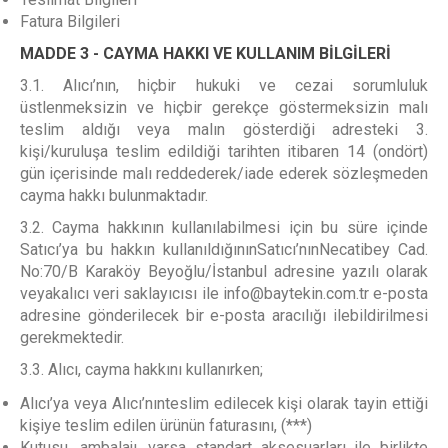
Fatura Bilgileri
MADDE 3 - CAYMA HAKKI VE KULLANIM BİLGİLERİ
3.1. Alıcı’nın, hiçbir hukuki ve cezai sorumluluk
üstlenmeksizin ve hiçbir gerekçe göstermeksizin malı
teslim aldığı veya malın gösterdiği adresteki 3.
kişi/kuruluşa teslim edildiği tarihten itibaren 14 (ondört)
gün içerisinde malı reddederek/iade ederek sözleşmeden
cayma hakkı bulunmaktadır.
3.2. Cayma hakkının kullanılabilmesi için bu süre içinde
Satıcı’ya bu hakkın kullanıldığınınSatıcı’nınNecatibey Cad.
No:70/B Karaköy Beyoğlu/İstanbul adresine yazılı olarak
veyakalıcı veri saklayıcısı ile info@baytekin.com.tr e-posta
adresine gönderilecek bir e-posta aracılığı ilebildirilmesi
gerekmektedir.
3.3. Alıcı, cayma hakkını kullanırken;
Alıcı’ya veya Alıcı’nınteslim edilecek kişi olarak tayin ettiği
kişiye teslim edilen ürünün faturasını, (***)
Kutusu, ambalajı, varsa standart aksesuarları ile birlikte