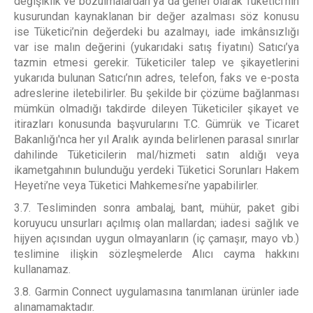
değişiklik ve bozulmalardan ya da genel olarak Tüketici’nin
kusurundan kaynaklanan bir değer azalması söz konusu
ise Tüketici’nin değerdeki bu azalmayı, iade imkânsızlığı
var ise malın değerini (yukarıdaki satış fiyatını) Satıcı’ya
tazmin etmesi gerekir. Tüketiciler talep ve şikayetlerini
yukarıda bulunan Satıcı’nın adres, telefon, faks ve e-posta
adreslerine iletebilirler. Bu şekilde bir çözüme bağlanması
mümkün olmadığı takdirde dileyen Tüketiciler şikayet ve
itirazları konusunda başvurularını T.C. Gümrük ve Ticaret
Bakanlığı'nca her yıl Aralık ayında belirlenen parasal sınırlar
dahilinde Tüketicilerin mal/hizmeti satın aldığı veya
ikametgahının bulunduğu yerdeki Tüketici Sorunları Hakem
Heyeti’ne veya Tüketici Mahkemesi’ne yapabilirler.
3.7. Tesliminden sonra ambalaj, bant, mühür, paket gibi
koruyucu unsurları açılmış olan mallardan; iadesi sağlık ve
hijyen açısından uygun olmayanların (iç çamaşır, mayo vb.)
teslimine ilişkin sözleşmelerde Alıcı cayma hakkını
kullanamaz.
3.8. Garmin Connect uygulamasına tanımlanan ürünler iade
alınamamaktadır.