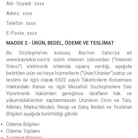
Adı- Soyadı : xxxx
Adres : xxxx
Telefon : xxxx
E-Posta : xxxx
MADDE 2 - ÜRÜN, BEDEL, ÖDEME VE TESLİMAT
Bu Sözleşme’nin konusu, Alıcı’nın Satıcı'ya ait
www.baytekin.com.tr isimli internet sitesinden ("Internet
Sitesi") elektronik ortamda sipariş verdiği, aşağıda
belirtilen ürün ve/veya hizmetlerin (“Ürün/Ürünler”)satışı ve
teslimi ile ilgili olarak 6502 sayılı Tüketicilerin Korunması
Hakkındaki Kanun ve ilgili Mesafeli Sözleşmelere Dair
Yönetmelik hükümleri gereğince tarafların hak ve
yükümlülüklerinin saptanmasıdır. Ürünlerin Cinsi ve Türü,
Miktarı, Marka/Modeli, Rengi ve Satış Bedeli ve Teslimat
Bilgileri aşağıda belirtildiği gibidir.
Ödeme Bilgileri
Ödeme Toplamı
Teslimat Bilgileri