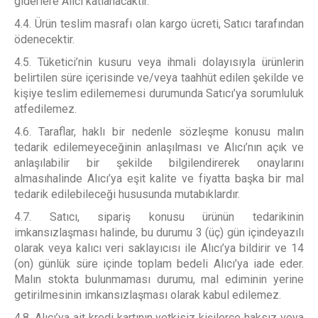
giderlere Alıcı katlanacaktır.
4.4. Ürün teslim masrafı olan kargo ücreti, Satıcı tarafından
ödenecektir.
4.5. Tüketici’nin kusuru veya ihmali dolayısıyla ürünlerin
belirtilen süre içerisinde ve/veya taahhüt edilen şekilde ve
kişiye teslim edilememesi durumunda Satıcı’ya sorumluluk
atfedilemez.
4.6. Taraflar, haklı bir nedenle sözleşme konusu malın
tedarik edilemeyeceğinin anlaşılması ve Alıcı’nın açık ve
anlaşılabilir bir şekilde bilgilendirerek onaylarını
almasıhalinde Alıcı’ya eşit kalite ve fiyatta başka bir mal
tedarik edilebileceği hususunda mutabıklardır.
4.7. Satıcı, sipariş konusu ürünün tedarikinin
imkansızlaşması halinde, bu durumu 3 (üç) gün içindeyazılı
olarak veya kalıcı veri saklayıcısı ile Alıcı’ya bildirir ve 14
(on) günlük süre içinde toplam bedeli Alıcı’ya iade eder.
Malın stokta bulunmaması durumu, mal ediminin yerine
getirilmesinin imkansızlaşması olarak kabul edilemez.
4.8. Alıcı’ya ait kredi kartının yetkisiz kişilerce haksız veya