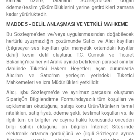
kalmak üzere, tarafların Sözleşme'den doğan
ödeme/teslim yükümlülüklerini yerine getirdikleri zamana
kadar yürürlüktedir.
MADDE 5 - DELİL ANLAŞMASI VE YETKİLİ MAHKEME
Bu Sözleşme'den ve/veya uygulanmasından doğabilecek
hertürlü uyuşmazlığın çözümünde Satıcı ve Alıcı kayıtları
(bilgisayar-ses kayıtları gibi manyetik ortamdaki kayıtlar
dahil) kesin delil oluşturur. T.C. Gümrük ve Ticaret
Bakanlığı'nca her yıl Aralık ayında belirlenen parasal sınırlar
dahilinde Tüketici Hakem Heyetleri, aşan durumlarda
Alıcı’nın ve Satıcı’nın yerleşim yerindeki Tüketici
Mahkemeleri ve İcra Müdürlükleri yetkilidir.
Alıcı, işbu Sözleşme'de ve ayrılmaz parçasını oluşturan
SiparişÖn Bilgilendirme Formu’ndayazılı tüm koşulları ve
açıklamaları okuduğunu, satışa konu Ürün/Ürünlerin temel
nitelikleri, satış fiyatı, ödeme şekli, teslimat koşulları vs. ile
ilgili tüm ön bilgiler ve cayma hakkı konusunda önceden
bilgi sahibi olduğunu, ön bilgileri İnternet Sitesi’nde
elektronik ortamda gördüğünü ve (ilgili Sözleşme ayrıca