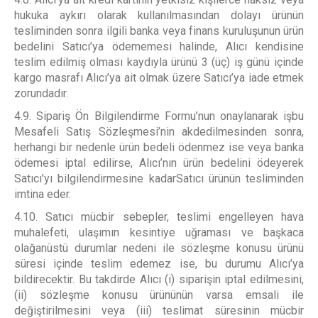
hukuka aykırı olarak kullanılmasından dolayı ürünün
tesliminden sonra ilgili banka veya finans kuruluşunun ürün
bedelini Satıcı’ya ödememesi halinde, Alıcı kendisine
teslim edilmiş olması kaydıyla ürünü 3 (üç) iş günü içinde
kargo masrafı Alıcı’ya ait olmak üzere Satıcı’ya iade etmek
zorundadır.
4.9. Sipariş Ön Bilgilendirme Formu’nun onaylanarak işbu
Mesafeli Satış Sözleşmesi’nin akdedilmesinden sonra,
herhangi bir nedenle ürün bedeli ödenmez ise veya banka
ödemesi iptal edilirse, Alıcı’nın ürün bedelini ödeyerek
Satıcı’yı bilgilendirmesine kadarSatıcı ürünün tesliminden
imtina eder.
4.10. Satıcı mücbir sebepler, teslimi engelleyen hava
muhalefeti, ulaşımın kesintiye uğraması ve başkaca
olağanüstü durumlar nedeni ile sözleşme konusu ürünü
süresi içinde teslim edemez ise, bu durumu Alıcı’ya
bildirecektir. Bu takdirde Alıcı (i) siparişin iptal edilmesini,
(ii) sözleşme konusu ürününün varsa emsali ile
değiştirilmesini veya (iii) teslimat süresinin mücbir