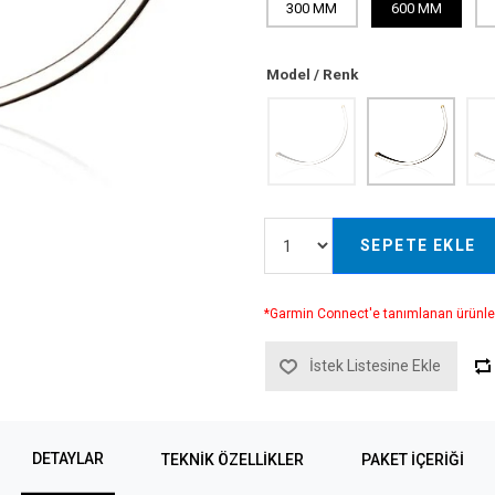
300 MM
600 MM
Model / Renk
SEPETE EKLE
*Garmin Connect'e tanımlanan ürünle
İstek Listesine Ekle
DETAYLAR
TEKNIK ÖZELLIKLER
PAKET İÇERİĞİ