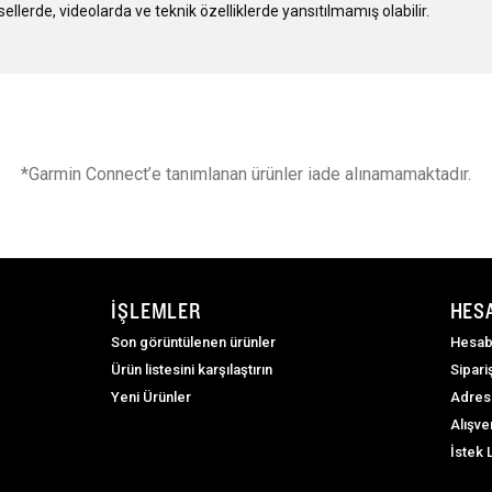
lerde, videolarda ve teknik özelliklerde yansıtılmamış olabilir.
*Garmin Connect’e tanımlanan ürünler iade alınamamaktadır.
İŞLEMLER
HES
Son görüntülenen ürünler
Hesab
Ürün listesini karşılaştırın
Sipari
Yeni Ürünler
Adres
Alışve
İstek 