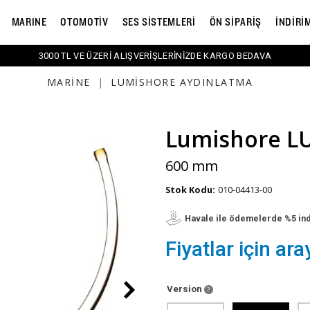
MARINE
OTOMOTİV
SES SİSTEMLERİ
ÖN SİPARİŞ
İNDİRİ
3000 TL VE ÜZERİ ALIŞVERİŞLERİNİZDE KARGO BEDAVA
MARINE
|
LUMISHORE AYDINLATMA
Lumishore L
600 mm
Stok Kodu:
010-04413-00
Havale ile ödemelerde %5 in
Fiyatlar için ara
Version