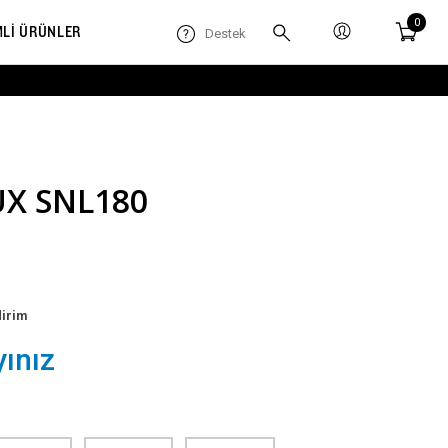
0
MLİ ÜRÜNLER
Destek
UX SNL180
dirim
yınız