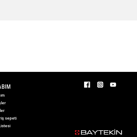
ABIM
ım
şler
ler
riş sepeti
Listesi