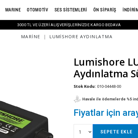
MARINE
OTOMOTİV
SES SİSTEMLERİ
ÖN SİPARİŞ
İNDİRİ
3000 TL VE ÜZERİ ALIŞVERİŞLERİNİZDE KARGO BEDAVA
MARINE
|
LUMISHORE AYDINLATMA
Lumishore LU
Aydınlatma S
Stok Kodu:
010-04448-00
Havale ile ödemelerde %5 in
Fiyatlar için ara
SEPETE EKLE