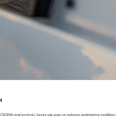
N
GBW renk kontrolü, beyaz ışık ayarı ve gelişmiş aydınlatma özellikleri