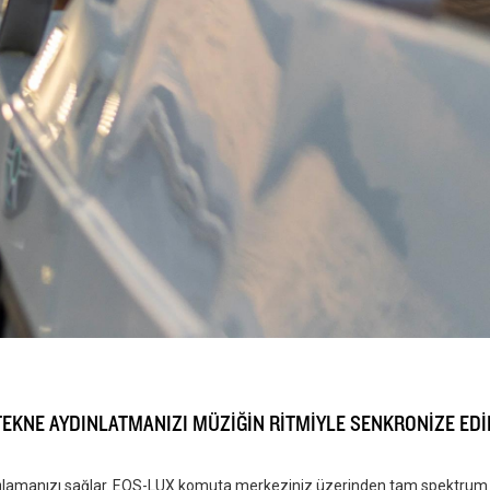
TEKNE AYDINLATMANIZI MÜZİĞİN RİTMİYLE SENKRONİZE EDİ
ağlamanızı sağlar. EOS-LUX komuta merkeziniz üzerinden tam spektrum CR