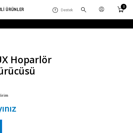
0
MLİ ÜRÜNLER
Destek
X Hoparlör
ürücüsü
dirim
yınız