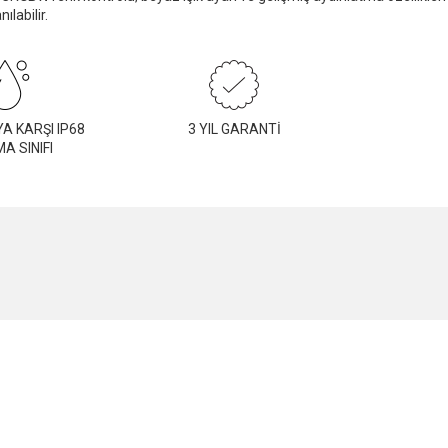
labilir.
A KARŞI IP68
3 YIL GARANTİ
A SINIFI