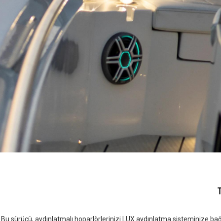
Bu sürücü, aydınlatmalı hoparlörlerinizi LUX aydınlatma sisteminize b