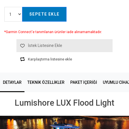
SEPETE EKLE
*Garmin Connect'e tanımlanan ürünler iade alınamamaktadır.
İstek Listesine Ekle
Karşılaştırma listesine ekle
DETAYLAR
TEKNIK ÖZELLIKLER
PAKET İÇERİĞİ
UYUMLU CIHA
Lumishore LUX Flood Light