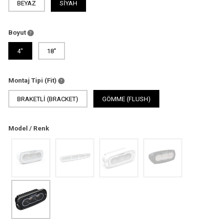
BEYAZ
SİYAH
Boyut
4"
18"
Montaj Tipi (Fit)
BRAKETLI (BRACKET)
GÖMME (FLUSH)
Model / Renk