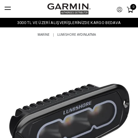
0
3000 TL VE ÜZERİ ALIŞVERİŞLERİNİZDE KARGO BEDAVA
MARINE
|
LUMISHORE AYDINLATMA