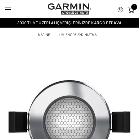
0
3000 TL VE ÜZERİ ALIŞVERİŞLERİNİZDE KARGO BEDAVA
MARINE
|
LUMISHORE AYDINLATMA