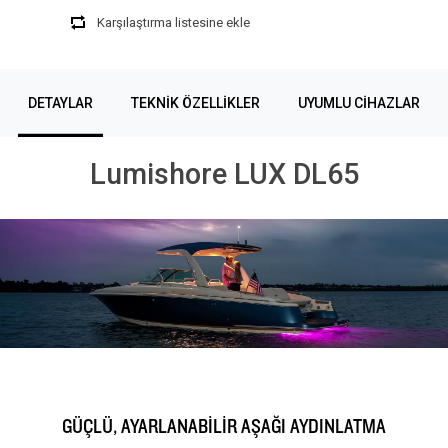
Karşılaştırma listesine ekle
DETAYLAR
TEKNIK ÖZELLIKLER
UYUMLU CIHAZLAR
Lumishore LUX DL65
GÜÇLÜ, AYARLANABİLİR AŞAĞI AYDINLATMA