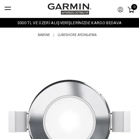
0
3000 TL VE ÜZERİ ALIŞVERİŞLERİNİZDE KARGO BEDAVA
MARINE
|
LUMISHORE AYDINLATMA