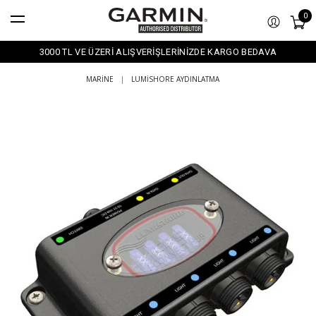
0
3000 TL VE ÜZERİ ALIŞVERİŞLERİNİZDE KARGO BEDAVA
MARINE
|
LUMISHORE AYDINLATMA