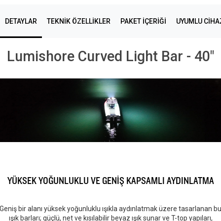
DETAYLAR
TEKNIK ÖZELLIKLER
PAKET İÇERİĞİ
UYUMLU CIHA
Lumishore Curved Light Bar - 40"
YÜKSEK YOĞUNLUKLU VE GENİŞ KAPSAMLI AYDINLATMA
Geniş bir alanı yüksek yoğunluklu ışıkla aydınlatmak üzere tasarlanan b
ışık barları; güçlü, net ve kısılabilir beyaz ışık sunar ve T-top yapıları,