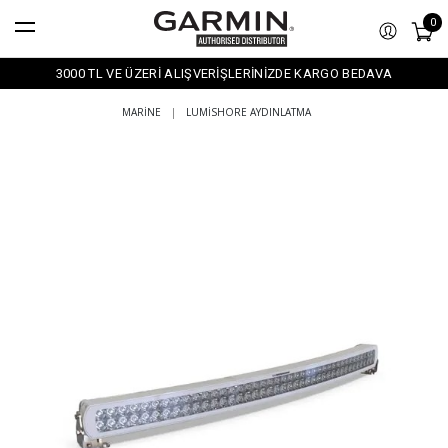
0
3000 TL VE ÜZERİ ALIŞVERİŞLERİNİZDE KARGO BEDAVA
MARINE
|
LUMISHORE AYDINLATMA