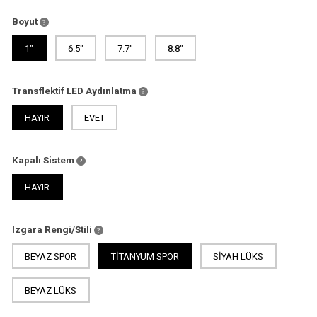
Boyut
1"
6.5"
7.7"
8.8"
Transflektif LED Aydınlatma
HAYIR
EVET
Kapalı Sistem
HAYIR
Izgara Rengi/Stili
BEYAZ SPOR
TITANYUM SPOR
SIYAH LÜKS
BEYAZ LÜKS