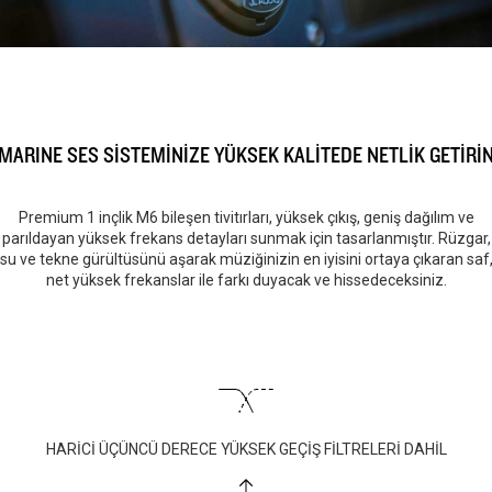
MARINE SES SİSTEMİNİZE YÜKSEK KALİTEDE NETLİK GETİRİ
Premium 1 inçlik M6 bileşen tivitırları, yüksek çıkış, geniş dağılım ve
parıldayan yüksek frekans detayları sunmak için tasarlanmıştır. Rüzgar,
su ve tekne gürültüsünü aşarak müziğinizin en iyisini ortaya çıkaran saf
net yüksek frekanslar ile farkı duyacak ve hissedeceksiniz.
HARİCİ ÜÇÜNCÜ DERECE YÜKSEK GEÇİŞ FİLTRELERİ DAHİL