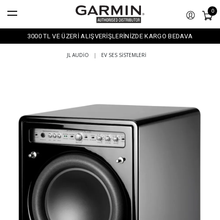
0
3000 TL VE ÜZERİ ALIŞVERİŞLERİNİZDE KARGO BEDAVA
JL AUDIO
|
EV SES SISTEMLERI