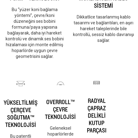
SİSTEMİ
Bu “yüzer koni bağlama
yöntemi”, çevre/koni
Dikkatlice tasarlanmış kablo
düzeneğini ses bobini
tasarımı ve bağlantıları, en aşırı
formuna/paya yapısına
hareket taleplerinde bile
bağlayarak, daha iyi hareket
kontrollü, sessiz kablo davranışı
kontrolü ve dinamik ses bobini
sağlar.
hizalaması için monte edilmiş
hoparlörde uygun çevre
geometrisini sağlar.
RADYAL
OVERROLL™
YÜKSELTİLMİŞ
ÇAPRAZ
ÇEVRE
ÇERÇEVE
DELİKLİ
TEKNOLOJİSİ
SOĞUTMA™
KUTUP
TEKNOLOJİSİ
Geleneksel
PARÇASI
hoparlörlerde
Bu patentli