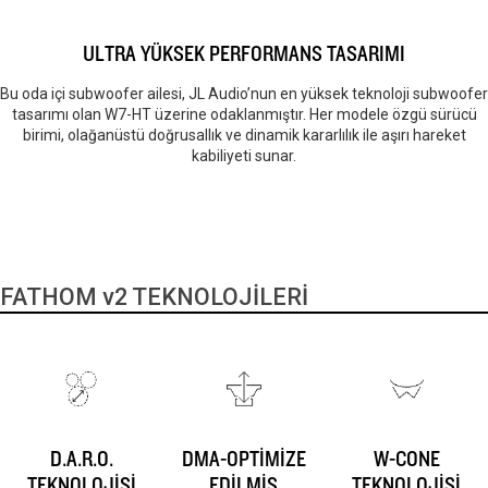
ULTRA YÜKSEK PERFORMANS TASARIMI
Bu oda içi subwoofer ailesi, JL Audio’nun en yüksek teknoloji subwoofer
tasarımı olan W7-HT üzerine odaklanmıştır. Her modele özgü sürücü
birimi, olağanüstü doğrusallık ve dinamik kararlılık ile aşırı hareket
kabiliyeti sunar.
FATHOM v2 TEKNOLOJİLERİ
D.A.R.O.
DMA-OPTİMİZE
W-CONE
TEKNOLOJİSİ
EDİLMİŞ
TEKNOLOJİSİ