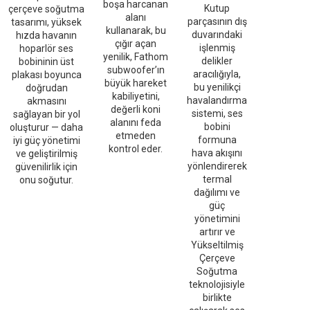
boşa harcanan
Kutup
çerçeve soğutma
alanı
parçasının dış
tasarımı, yüksek
kullanarak, bu
duvarındaki
hızda havanın
çığır açan
işlenmiş
hoparlör ses
yenilik, Fathom
delikler
bobininin üst
subwoofer’ın
aracılığıyla,
plakası boyunca
büyük hareket
bu yenilikçi
doğrudan
kabiliyetini,
havalandırma
akmasını
değerli koni
sistemi, ses
sağlayan bir yol
alanını feda
bobini
oluşturur — daha
etmeden
formuna
iyi güç yönetimi
kontrol eder.
hava akışını
ve geliştirilmiş
yönlendirerek
güvenilirlik için
termal
onu soğutur.
dağılımı ve
güç
yönetimini
artırır ve
Yükseltilmiş
Çerçeve
Soğutma
teknolojisiyle
birlikte