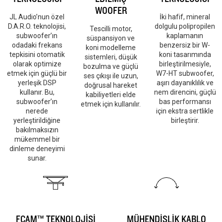
WOOFER
JL Audio’nun özel
İki hafif, mineral
D.A.R.O. teknolojisi,
dolgulu polipropilen
Tescilli motor,
subwoofer’ın
kaplamanın
süspansiyon ve
odadaki frekans
benzersiz bir W-
koni modelleme
tepkisini otomatik
koni tasarımında
sistemleri, düşük
olarak optimize
birleştirilmesiyle,
bozulma ve güçlü
etmek için güçlü bir
W7-HT subwoofer,
ses çıkışı ile uzun,
yerleşik DSP
aşırı dayanıklılık ve
doğrusal hareket
kullanır. Bu,
nem direncini, güçlü
kabiliyetleri elde
subwoofer’ın
bas performansı
etmek için kullanılır.
nerede
için ekstra sertlikle
yerleştirildiğine
birleştirir.
bakılmaksızın
mükemmel bir
dinleme deneyimi
sunar.
FCAM™ TEKNOLOJİSİ
MÜHENDİSLİK KABLO