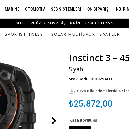
MARINE
OTOMOTİV
SES SİSTEMLERİ
ÖN SİPARİŞ
İNDİRİ
3000 TL VE ÜZERİ ALIŞVERİŞLERİNİZDE KARGO BEDAVA
SPOR & FITNESS
|
SOLAR MULTISPORT SAATLER
Instinct 3 – 
Siyah
Stok Kodu:
010-02934-00
Havale ile ödemelerde %5 in
₺25.872,00
Kasa Boyutu