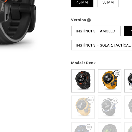
45 MM
50 MM
Version
INSTINCT 3 – AMOLED
I
INSTINCT 3 – SOLAR, TACTICAL
Model / Renk