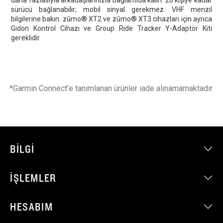
daha fazlasıyla arkadaşlarınızla bağlantıda kalın. 20 kişiye kadar
sürücü bağlanabilir; mobil sinyal gerekmez. VHF menzil
bilgilerine bakın. zūmo® XT2 ve zūmo® XT3 cihazları için ayrıca
Gidon Kontrol Cihazı ve Group Ride Tracker Y-Adaptör Kiti
gereklidir.
*Garmin Connect’e tanımlanan ürünler iade alınamamaktadır.
BILGI
İŞLEMLER
HESABIM