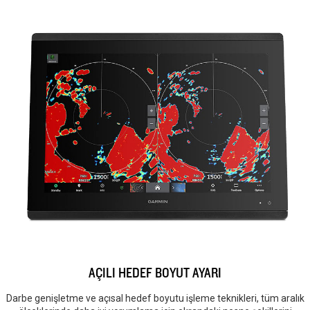
AÇILI HEDEF BOYUT AYARI
Darbe genişletme ve açısal hedef boyutu işleme teknikleri, tüm aralık