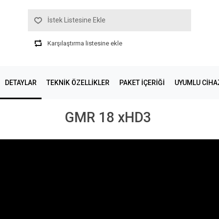
İstek Listesine Ekle
Karşılaştırma listesine ekle
DETAYLAR
TEKNIK ÖZELLIKLER
PAKET İÇERİĞİ
UYUMLU CIHA
GMR 18 xHD3