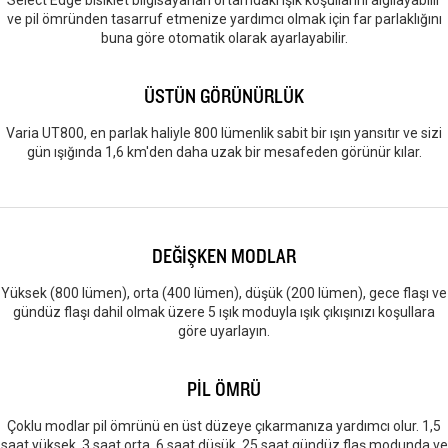
Select Edge bisiklet bilgisayarları ortamdaki ışık koşullarını algılayabilir
ve pil ömründen tasarruf etmenize yardımcı olmak için far parlaklığını
buna göre otomatik olarak ayarlayabilir.
ÜSTÜN GÖRÜNÜRLÜK
Varia UT800, en parlak haliyle 800 lümenlik sabit bir ışın yansıtır ve sizi
gün ışığında 1,6 km'den daha uzak bir mesafeden görünür kılar.
DEĞİŞKEN MODLAR
Yüksek (800 lümen), orta (400 lümen), düşük (200 lümen), gece flaşı ve
gündüz flaşı dahil olmak üzere 5 ışık moduyla ışık çıkışınızı koşullara
göre uyarlayın.
PİL ÖMRÜ
Çoklu modlar pil ömrünü en üst düzeye çıkarmanıza yardımcı olur. 1,5
saat yüksek, 3 saat orta, 6 saat düşük, 25 saat gündüz flaş modunda ve