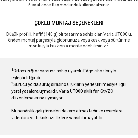
6 saat gece flaş modunda kullanacaksınız.
ÇOKLU MONTAJ SEÇENEKLERİ
Düşük profilli, hafif (140 g) bir tasarıma sahip olan Varia UT800'ü,
önden montaj parçasıyla gidonunuza veya kask veya sürtünme
2
montajıyla kaskınıza monte edebilirsiniz
.
1
Ortam ışığı sensörüne sahip uyumlu Edge cihazlarıyla
eşleştirildiğinde.
2
Sürücü yolda sürüş sırasında ışıkların yerleştirilmesiyle ilgili
yerel yasalara uymalıdır. Varia UT800 akıllı far, StVZO
düzenlemelerine uymuyor.
Mühendislik geliştirmeleri devam etmektedir ve resimlere,
videolara ve teknik özelliklere yansıtılamayabilir.