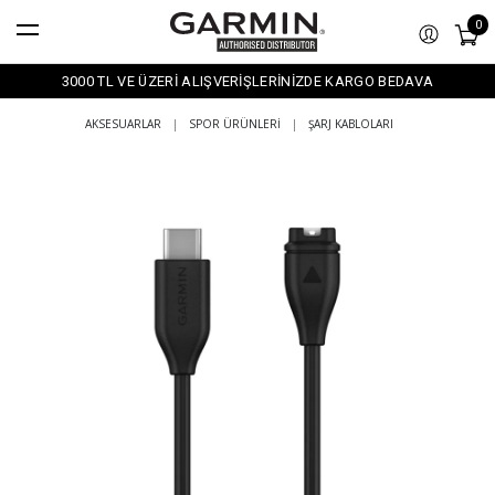
0
3000 TL VE ÜZERİ ALIŞVERİŞLERİNİZDE KARGO BEDAVA
AKSESUARLAR
|
SPOR ÜRÜNLERI
|
ŞARJ KABLOLARI