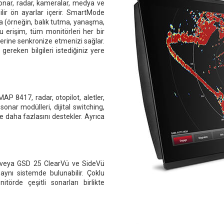
nar, radar, kameralar, medya ve
lir ön ayarlar içerir. SmartMode
a (örneğin, balık tutma, yanaşma,
lu erişim, tüm monitörleri her bir
erine senkronize etmenizi sağlar.
ereken bilgileri istediğiniz yere
 8417, radar, otopilot, aletler,
onar modülleri, dijital switching,
daha fazlasını destekler. Ayrıca
 veya GSD 25 ClearVü ve SideVü
ynı sistemde bulunabilir. Çoklu
rde çeşitli sonarları birlikte