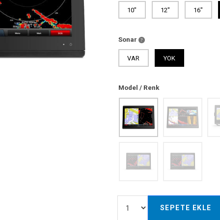
10"
12"
16"
Sonar
VAR
YOK
Model / Renk
SEPETE EKLE