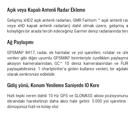
Açık veya Kapalı Antenli Radar Ekleme
Gelişmiş xHD2 açık antenli radarları, GMR Fantom ™ açık antenli ra
veya xHD kapalı antenli radarları) dahil olmak üzere, gelişmiş aç
kolaylığını bir arada tercih edeceğiniz Garmin deniz radarlarında tercih
Ağ Paylaşımı
GPSMAP 8417, radar, ek haritalar ve yol işaretleri, rotalar ve izl
verileri gibi diğer uyumlu GPSMAP birimleriyle özellikleri paylaş
aksiyon kameralarından, GC™ 10 deniz kameralarından ve FLIR
paylaşabilirsiniz. 1 chartplotter'a girilen kullanıcı verileri, bir ağda
olarak senkronize edilebilir.
Gidiş yönü, Konum Yenileme Saniyede 10 Kere
Hızlı tepki veren dahili 10 Hz GPS ve GLONASS alıcısı pozisyonun
ekrandaki hareketinizi daha akıcı hale getirir. 5.000 yol işaretine
dönüşünüz hızlı ve kolay olur.