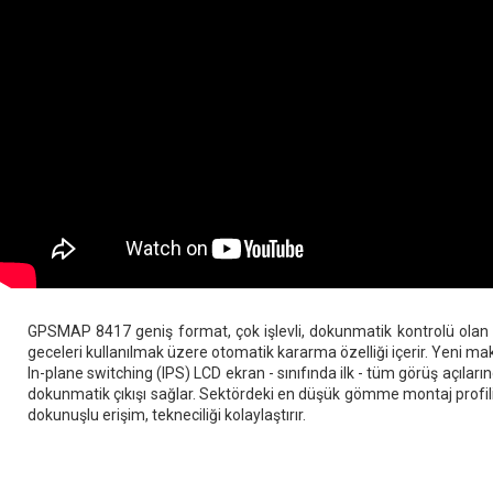
GPSMAP 8417 geniş format, çok işlevli, dokunmatik kontrolü olan 17 
geceleri kullanılmak üzere otomatik kararma özelliği içerir. Yeni
In-plane switching (IPS) LCD ekran - sınıfında ilk - tüm görüş açıla
dokunmatik çıkışı sağlar. Sektördeki en düşük gömme montaj profiliy
dokunuşlu erişim, tekneciliği kolaylaştırır.