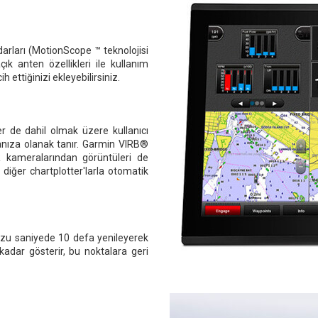
darları (MotionScope ™ teknolojisi
ık anten özellikleri ile kullanım
 ettiğinizi ekleyebilirsiniz.
er de dahil olmak üzere kullanıcı
manıza olanak tanır. Garmin VIRB®
 kameralarından görüntüleri de
ki diğer chartplotter'larla otomatik
uzu saniyede 10 defa yenileyerek
 kadar gösterir, bu noktalara geri