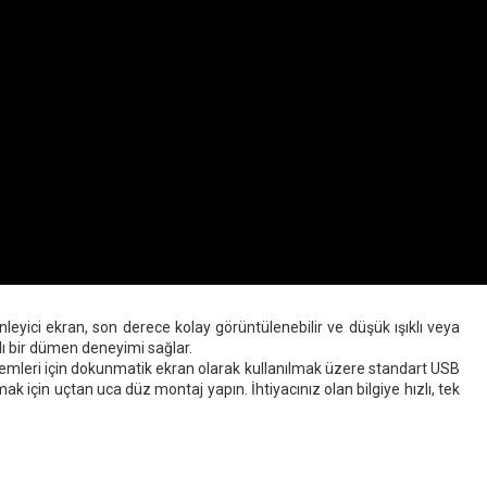
leyici ekran, son derece kolay görüntülenebilir ve düşük ışıklı veya
ı bir dümen deneyimi sağlar.
istemleri için dokunmatik ekran olarak kullanılmak üzere standart USB
için uçtan uca düz montaj yapın. İhtiyacınız olan bilgiye hızlı, tek