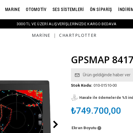
MARINE
OTOMOTİV
SES SİSTEMLERİ
ÖN SİPARİŞ
İNDİRİ
3000 TL VE ÜZERİ ALIŞVERİŞLERİNİZDE KARGO BEDAVA
MARINE
|
CHARTPLOTTER
GPSMAP 841
Ürün geldiğinde haber ver
Stok Kodu:
010-01510-00
Havale ile ödemelerde %5 in
₺749.700,00
Ekran Boyutu