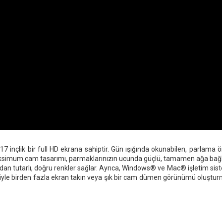
inçlik bir full HD ekrana sahiptir. Gün ışığında okunabilen, parlama ön
 maksimum cam tasarımı, parmaklarınızın ucunda güçlü, tamamen ağa bağl
rından tutarlı, doğru renkler sağlar. Ayrıca, Windows® ve Mac® işletim s
le birden fazla ekran takın veya şık bir cam dümen görünümü oluşturmak 