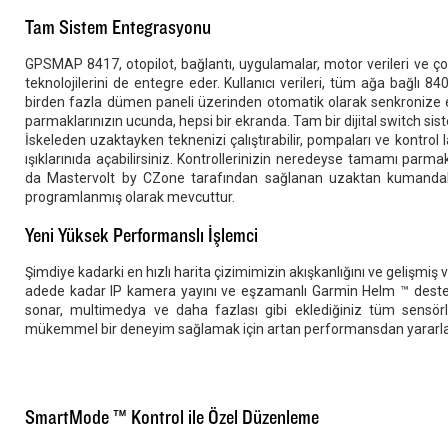
Tam Sistem Entegrasyonu
GPSMAP 8417, otopilot, bağlantı, uygulamalar, motor verileri ve çok
teknolojilerini de entegre eder. Kullanıcı verileri, tüm ağa bağlı 840
birden fazla dümen paneli üzerinden otomatik olarak senkronize edi
parmaklarınızın ucunda, hepsi bir ekranda. Tam bir dijital switch sist
İskeleden uzaktayken teknenizi çalıştırabilir, pompaları ve kontrol l
ışıklarınıda açabilirsiniz. Kontrollerinizin neredeyse tamamı par
da Mastervolt by CZone tarafından sağlanan uzaktan kumandalı
programlanmış olarak mevcuttur.
Yeni Yüksek Performanslı İşlemci
Şimdiye kadarki en hızlı harita çizimimizin akışkanlığını ve gelişmiş
adede kadar IP kamera yayını ve eşzamanlı Garmin Helm ™ desteği
sonar, multimedya ve daha fazlası gibi eklediğiniz tüm sensör
mükemmel bir deneyim sağlamak için artan performansdan yararla
SmartMode ™ Kontrol ile Özel Düzenleme