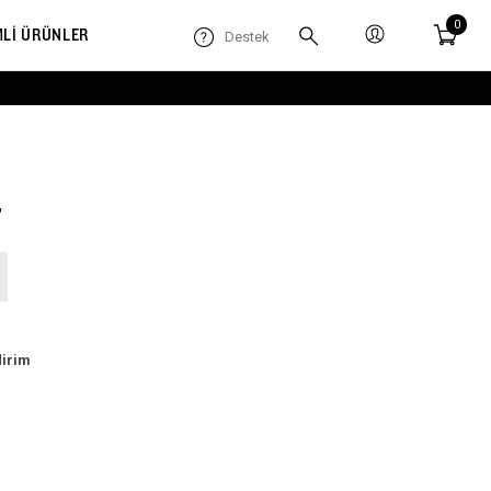
0
MLİ ÜRÜNLER
Destek
7
dirim