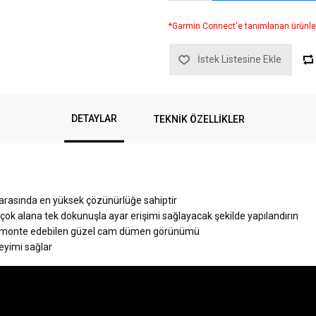
*Garmin Connect'e tanımlanan ürünle
İstek Listesine Ekle
DETAYLAR
TEKNIK ÖZELLIKLER
 arasında en yüksek çözünürlüğe sahiptir
ok alana tek dokunuşla ayar erişimi sağlayacak şekilde yapılandırın
n monte edebilen güzel cam dümen görünümü
eyimi sağlar