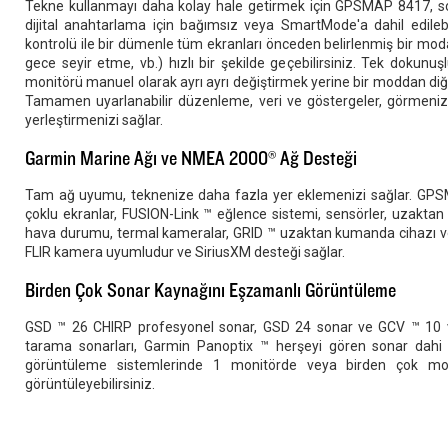
Tekne kullanmayı daha kolay hale getirmek için GPSMAP 8417, so
dijital anahtarlama için bağımsız veya SmartMode'a dahil edilebi
kontrolü ile bir dümenle tüm ekranları önceden belirlenmiş bir mod
gece seyir etme, vb.) hızlı bir şekilde geçebilirsiniz. Tek dokunuş
monitörü manuel olarak ayrı ayrı değiştirmek yerine bir moddan diğ
Tamamen uyarlanabilir düzenleme, veri ve göstergeler, görmeniz g
yerleştirmenizi sağlar.
Garmin Marine Ağı ve NMEA 2000® Ağ Desteği
Tam ağ uyumu, teknenize daha fazla yer eklemenizi sağlar. GPSMAP
çoklu ekranlar, FUSION-Link ™ eğlence sistemi, sensörler, uzaktan s
hava durumu, termal kameralar, GRID ™ uzaktan kumanda cihazı ve 
FLIR kamera uyumludur ve SiriusXM desteği sağlar.
Birden Çok Sonar Kaynağını Eşzamanlı Görüntüleme
GSD ™ 26 CHIRP profesyonel sonar, GSD 24 sonar ve GCV ™ 10
tarama sonarları, Garmin Panoptix ™ herşeyi gören sonar dahi a
görüntüleme sistemlerinde 1 monitörde veya birden çok monitö
görüntüleyebilirsiniz.