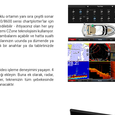
lu ortamın yanı sıra çeşitli sonar
0/8600 serisi chartplotter'lar için
lebilir - ihtiyacınız olan her şey
emi CZone teknolojisini kullanıyor.
ambalarını açabilir ve hatta sualtı
maklarınızın ucunda ya dümende ya
 bir anahtar ya da tabletinizde
 video işleme deneyimini yaşayın. 4
 ekleyin. Buna ek olarak, radar,
ler, teknenizin tüm şebekesinde
nacaktır.