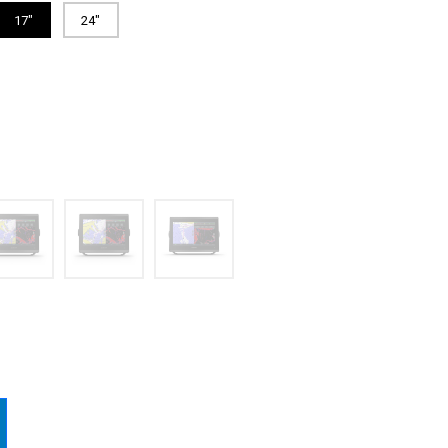
17"
24"