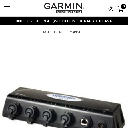
0
3000 TL VE ÜZERİ ALIŞVERİŞLERİNİZDE KARGO BEDAVA
AKSESUARLAR
|
MARINE