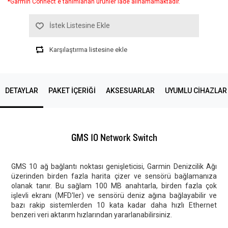
*Garmin Connect'e tanımlanan ürünler iade alınamamaktadır.
İstek Listesine Ekle
Karşılaştırma listesine ekle
DETAYLAR
PAKET İÇERİĞİ
AKSESUARLAR
UYUMLU CIHAZLAR
GMS 10 Network Switch
GMS 10 ağ bağlantı noktası genişleticisi, Garmin Denizcilik Ağı
üzerinden birden fazla harita çizer ve sensörü bağlamanıza
olanak tanır. Bu sağlam 100 MB anahtarla, birden fazla çok
işlevli ekranı (MFD'ler) ve sensörü deniz ağına bağlayabilir ve
bazı rakip sistemlerden 10 kata kadar daha hızlı Ethernet
benzeri veri aktarım hızlarından yararlanabilirsiniz.