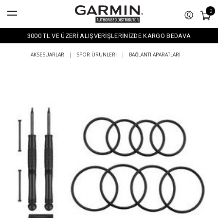
0
3000 TL VE ÜZERİ ALIŞVERİŞLERİNİZDE KARGO BEDAVA
AKSESUARLAR
|
SPOR ÜRÜNLERI
|
BAĞLANTI APARATLARI