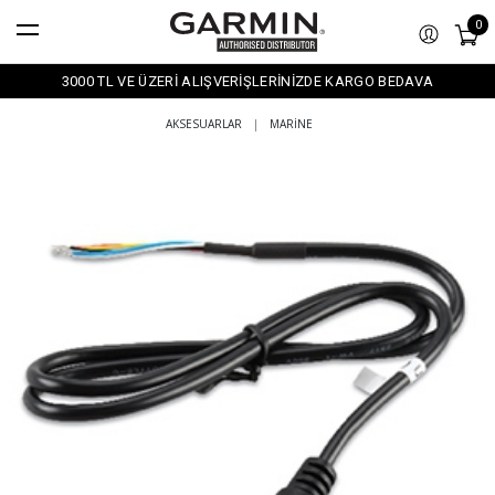
0
3000 TL VE ÜZERİ ALIŞVERİŞLERİNİZDE KARGO BEDAVA
AKSESUARLAR
|
MARINE