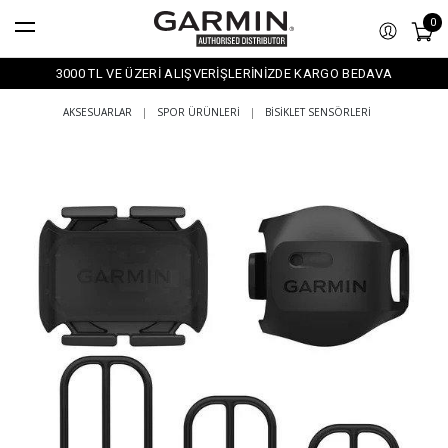
0
3000 TL VE ÜZERİ ALIŞVERİŞLERİNİZDE KARGO BEDAVA
AKSESUARLAR
|
SPOR ÜRÜNLERI
|
BISIKLET SENSÖRLERI