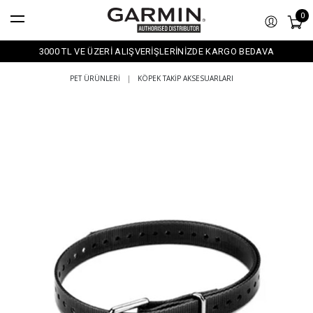
0
3000 TL VE ÜZERİ ALIŞVERİŞLERİNİZDE KARGO BEDAVA
PET ÜRÜNLERI
|
KÖPEK TAKIP AKSESUARLARI