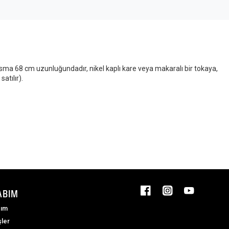
tasma 68 cm uzunluğundadır, nikel kaplı kare veya makaralı bir tokaya,
atılır).
ABIM
ım
şler