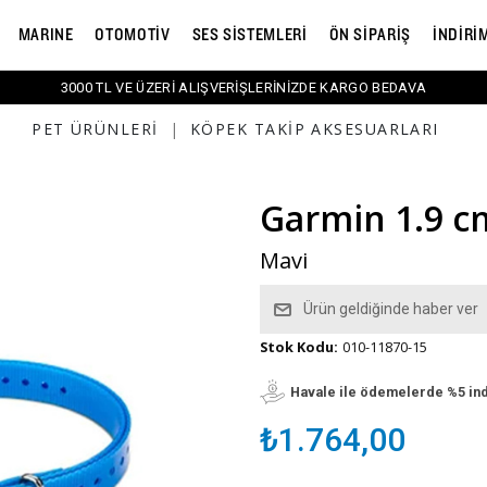
MARINE
OTOMOTİV
SES SİSTEMLERİ
ÖN SİPARİŞ
İNDİRİ
3000 TL VE ÜZERİ ALIŞVERİŞLERİNİZDE KARGO BEDAVA
PET ÜRÜNLERI
|
KÖPEK TAKIP AKSESUARLARI
Garmin 1.9 cm
Mavi
Ürün geldiğinde haber ver
Stok Kodu:
010-11870-15
Havale ile ödemelerde %5 in
₺1.764,00