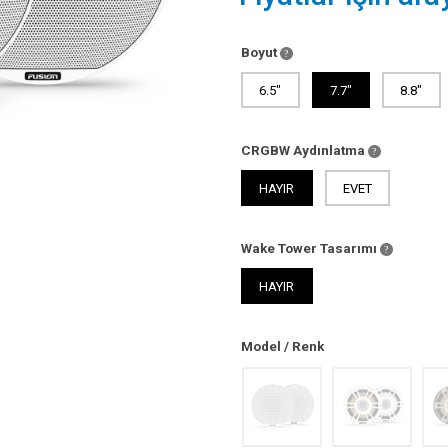
Boyut
6.5"
7.7"
8.8"
CRGBW Aydınlatma
HAYIR
EVET
Wake Tower Tasarımı
HAYIR
Model / Renk