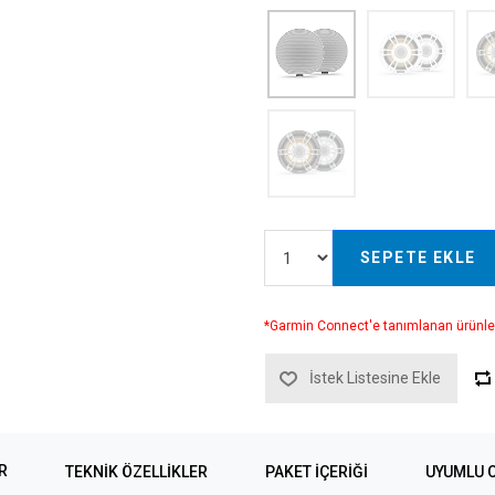
SEPETE EKLE
*Garmin Connect'e tanımlanan ürünle
İstek Listesine Ekle
R
TEKNIK ÖZELLIKLER
PAKET İÇERİĞİ
UYUMLU 