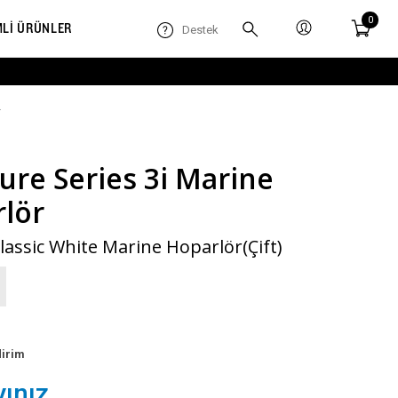
0
MLİ ÜRÜNLER
Destek
R
ure Series 3i Marine
rlör
Classic White Marine Hoparlör(Çift)
dirim
yınız