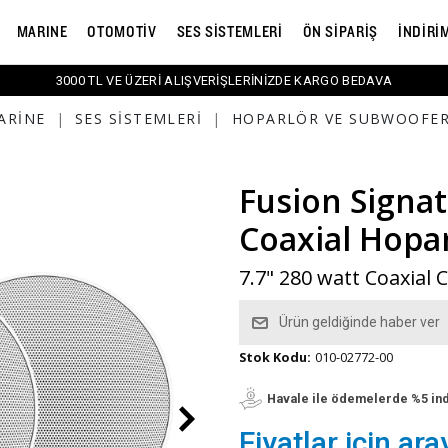
MARINE
OTOMOTİV
SES SİSTEMLERİ
ÖN SİPARİŞ
İNDİRİ
3000 TL VE ÜZERİ ALIŞVERİŞLERİNİZDE KARGO BEDAVA
ARINE
|
SES SISTEMLERI
|
HOPARLÖR VE SUBWOOFE
Fusion Signat
Coaxial Hopa
7.7" 280 watt Coaxial 
Ürün geldiğinde haber ver
Stok Kodu:
010-02772-00
Havale ile ödemelerde %5 in
Fiyatlar için ara