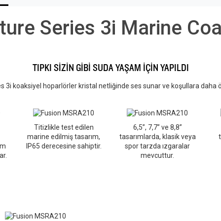
ture Series 3i Marine Coa
TIPKI SİZİN GİBİ SUDA YAŞAM İÇİN YAPILDI
s 3i koaksiyel hoparlörler kristal netliğinde ses sunar ve koşullara daha 
Titizlikle test edilen
6,5”, 7,7” ve 8,8”
marine edilmiş tasarım,
tasarımlarda, klasik veya
um
IP65 derecesine sahiptir.
spor tarzda ızgaralar
ar.
mevcuttur.