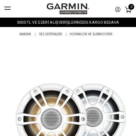
0
3000 TL VE ÜZERİ ALIŞVERİŞLERİNİZDE KARGO BEDAVA
MARINE
|
SES SISTEMLERI
|
HOPARLÖR VE SUBWOOFER