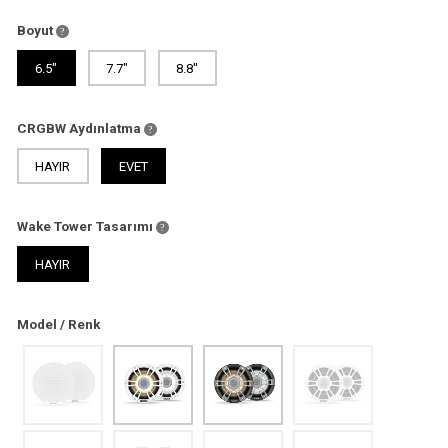
Boyut
6.5"
7.7"
8.8"
CRGBW Aydınlatma
HAYIR
EVET
Wake Tower Tasarımı
HAYIR
Model / Renk