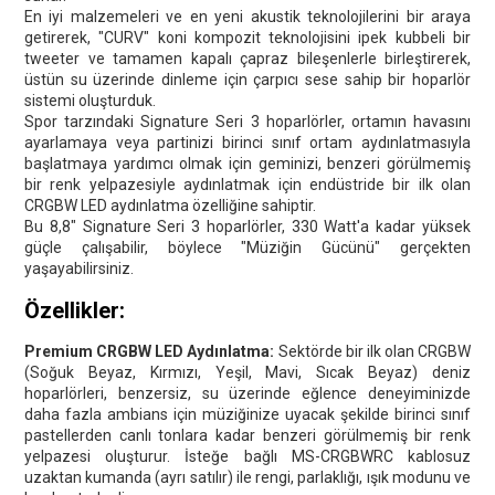
En iyi malzemeleri ve en yeni akustik teknolojilerini bir araya
getirerek, "CURV" koni kompozit teknolojisini ipek kubbeli bir
tweeter ve tamamen kapalı çapraz bileşenlerle birleştirerek,
üstün su üzerinde dinleme için çarpıcı sese sahip bir hoparlör
sistemi oluşturduk.
Spor tarzındaki Signature Seri 3 hoparlörler, ortamın havasını
ayarlamaya veya partinizi birinci sınıf ortam aydınlatmasıyla
başlatmaya yardımcı olmak için geminizi, benzeri görülmemiş
bir renk yelpazesiyle aydınlatmak için endüstride bir ilk olan
CRGBW LED aydınlatma özelliğine sahiptir.
Bu 8,8" Signature Seri 3 hoparlörler, 330 Watt'a kadar yüksek
güçle çalışabilir, böylece "Müziğin Gücünü" gerçekten
yaşayabilirsiniz.
Özellikler:
Premium CRGBW LED Aydınlatma:
Sektörde bir ilk olan CRGBW
(Soğuk Beyaz, Kırmızı, Yeşil, Mavi, Sıcak Beyaz) deniz
hoparlörleri, benzersiz, su üzerinde eğlence deneyiminizde
daha fazla ambians için müziğinize uyacak şekilde birinci sınıf
pastellerden canlı tonlara kadar benzeri görülmemiş bir renk
yelpazesi oluşturur. İsteğe bağlı MS-CRGBWRC kablosuz
uzaktan kumanda (ayrı satılır) ile rengi, parlaklığı, ışık modunu ve