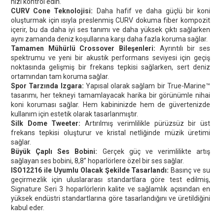
hızı kontrol edin.
CURV Cone Teknolojisi:
Daha hafif ve daha güçlü bir koni
oluşturmak için ısıyla preslenmiş CURV dokuma fiber kompozit
içerir, bu da daha iyi ses tanımı ve daha yüksek çıktı sağlarken
aynı zamanda deniz koşullarına karşı daha fazla koruma sağlar.
Tamamen Mühürlü Crossover Bileşenleri:
Ayrıntılı bir ses
spektrumu ve yeni bir akustik performans seviyesi için geçiş
noktasında gelişmiş bir frekans tepkisi sağlarken, sert deniz
ortamından tam koruma sağlar.
Spor Tarzında Izgara:
Yapısal olarak sağlam bir True-Marine™
tasarımı, her tekneyi tamamlayacak harika bir görünümle nihai
koni koruması sağlar. Hem kabininizde hem de güvertenizde
kullanım için estetik olarak tasarlanmıştır.
Silk Dome Tweeter:
Artırılmış verimlilikle pürüzsüz bir üst
frekans tepkisi oluşturur ve kristal netliğinde müzik üretimi
sağlar.
Büyük Çaplı Ses Bobini:
Gerçek güç ve verimlilikte artış
sağlayan ses bobini, 8,8” hoparlörlere özel bir ses sağlar.
ISO12216 ile Uyumlu Olacak Şekilde Tasarlandı:
Basınç ve su
geçirmezlik için uluslararası standartlara göre test edilmiş,
Signature Seri 3 hoparlörlerin kalite ve sağlamlık açısından en
yüksek endüstri standartlarına göre tasarlandığını ve üretildiğini
kabul eder.