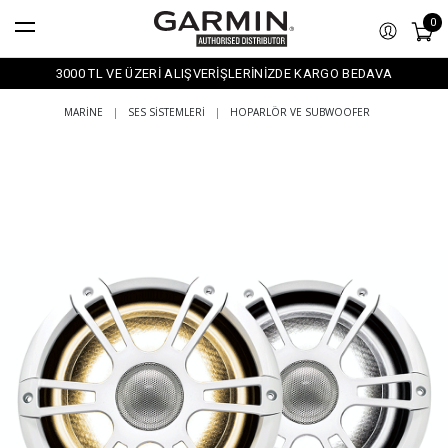
0
3000 TL VE ÜZERİ ALIŞVERİŞLERİNİZDE KARGO BEDAVA
MARINE
|
SES SISTEMLERI
|
HOPARLÖR VE SUBWOOFER