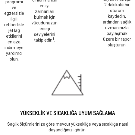
programı
2 dakikalık bir
en iyi
ve
oturum
zamanları
egzersizle
kaydedin,
bulmak için
ilgili
ardından sağlık
vücudunuzun
rehberlikle
uzmanınızla
enerji
jet lag
paylaşmak
seviyelerini
etkilerini
üzere bir rapor
1
takip edin
.
en aza
oluşturun.
indirmeye
yardımcı
olun.
YÜKSEKLİK VE SICAKLIĞA UYUM SAĞLAMA
Sağlık ölçümlerinize göre mevcut yüksekliğe veya sıcaklığa nasıl
dayandığınızı görün.