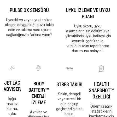
PULSE OX SENSÖRÜ
UYKU İZLEME VE UYKU
PUANI
Uyanıkken veya uyurken kan
oksijen doygunluğunuzu takip
Uyku skoru, uyku
edin ve rakıma nasıl uyum
aşamalarınızın dökümü ve
4
sağladığınızın farkına varın
.
iyileştirilmiş uyku kalitesi için
ayrıntılı içgörüler ile
vücudunuzun toparlanma
2
durumunu anlayın
.
JET LAG
BODY
HEALTH
STRES TAKİBİ
ADVISER
BATTERY™
SNAPSHOT™
Sakin, dengeli
ENERJİ
ÖZELLİĞİ
Işığa
veya stresli bir
İZLEME
maruz
gün geçirip
Önemli sağlık
kalma,
geçirmediğinize
istatistiklerini
Aktivite ve
uyku
bakın.
kaydetmek için
dinlenme için