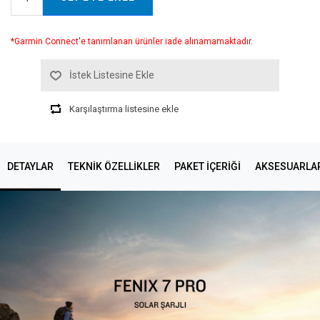
*Garmin Connect'e tanımlanan ürünler iade alınamamaktadır.
İstek Listesine Ekle
Karşılaştırma listesine ekle
DETAYLAR
TEKNIK ÖZELLIKLER
PAKET İÇERİĞİ
AKSESUARLA