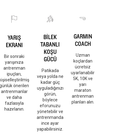
GARMIN
BİLEK
YARIŞ
COACH
TABANLI
EKRANI
KOŞU
Uzman
Bir sonraki
GÜCÜ
koçlardan
yarışınıza
ücretsiz
antrenman
Patikada
uyarlanabilir
ipuçları,
veya yolda ne
5K, 10K ve
kişiselleştirilmiş
kadar güç
yarı
günlük önerilen
uyguladığınızı
maraton
antrenmanlar
görün,
antrenman
ve daha
böylece
planları alın.
fazlasıyla
eforunuzu
hazırlanın.
yönetebilir ve
antrenmanda
ince ayar
yapabilirsiniz.