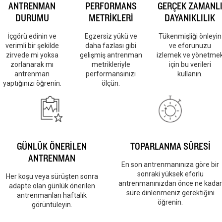
ANTRENMAN
PERFORMANS
GERÇEK ZAMANL
DURUMU
METRİKLERİ
DAYANIKLILIK
İçgörü edinin ve
Egzersiz yükü ve
Tükenmişliği önleyin
verimli bir şekilde
daha fazlası gibi
ve eforunuzu
zirvede mi yoksa
gelişmiş antrenman
izlemek ve yönetme
zorlanarak mı
metrikleriyle
için bu verileri
antrenman
performansınızı
kullanın.
yaptığınızı öğrenin.
ölçün.
GÜNLÜK ÖNERİLEN
TOPARLANMA SÜRESİ
ANTRENMAN
En son antrenmanınıza göre bir
sonraki yüksek eforlu
Her koşu veya sürüşten sonra
antrenmanınızdan önce ne kadar
adapte olan günlük önerilen
süre dinlenmeniz gerektiğini
antrenmanları haftalık
öğrenin.
görüntüleyin.