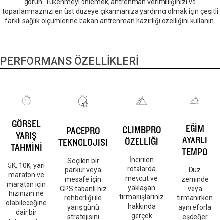
görün. Tükenmeyi önlemek, antrenman verimliliğinizi ve
toparlanmaznızı en üst düzeye çıkarmanıza yardımcı olmak için çeşitli
farklı sağlık ölçümlerine bakan antrenman hazırlığı özelliğini kullanın.
PERFORMANS ÖZELLİKLERİ
GÖRSEL
EĞİM
CLIMBPRO
PACEPRO
YARIŞ
AYARLI
ÖZELLİĞİ
TEKNOLOJİSİ
TAHMİNİ
TEMPO
İndirilen
Seçilen bir
5K, 10K, yarı
rotalarda
parkur veya
Düz
maraton ve
mevcut ve
mesafe için
zeminde
maraton için
yaklaşan
GPS tabanlı hız
veya
hızınızın ne
tırmanışlarınız
rehberliği ile
tırmanırken
olabileceğine
hakkında
yarış günü
aynı eforla
dair bir
gerçek
stratejisini
eşdeğer