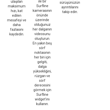
ile bir
ulaşılan
sürüşünüzün
Surfline
maksimum
ayrıntılarını
kamerasının
hızı, kat
takip edin.
önünde
edilen
üzerinde
mesafeyi ve
olduğunuz
daha
her dalganın
fazlasını
videosunu
kaydedin.
oluşturun.
En yakın beş
sörf
noktasının
her biri için
gelgiti,
dalga
yüksekliğini,
rüzgarı ve
sörf
derecesini
görmek için
Surfline
widget'ını
kullanın.