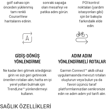
golf sahası için
sonraki sapağa
POI kontrol
önceden yüklenmiş
olan mesafeyi ve
noktaları (yardım
tam renkli
patika adını görün.
istasyonları gibi)
CourseView
için bir bakışta
haritalarını edinin.
farkındalık elde
edin.
GİDİŞ-DÖNÜŞ
ADIM ADIM
YÖNLENDİRME
YÖNLENDİRMELİ ROTALAR
Ne kadar ileri gitmek istediğinizi
Garmin Connect™ akıllı cihaz
girin ve sizi geri getirecek
uygulamasında mevcut rotaları
önerilen rotaları alın; hatta en iyi
oluşturun veya bulun ya da
yerel yolları bulmak için
favori üçüncü taraf
TrendLine™ yönlendirmeyi
platformlarınızdan senkronize
kullanın.
edin ve adım adım yol tarifi alın.
SAĞLIK ÖZELLİKLERİ