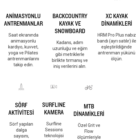
ANİMASYONLU
BACKCOUNTRY
XC KAYAK
ANTRENMANLAR
KAYAK VE
DİNAMİKLERİ
SNOWBOARD
Saat ekranında
HRM Pro Plus nabız
animasyonlu
bandı (ayrı satılır) ile
Kadans, adım
kardiyo, kuvvet,
eşleştirildiğinde
uzunluğu ve eğim
yoga ve Pilates
antrenman yükünü
gibi metriklerle
antrenmanlarını
ölçün.
birlikte tırmanış ve
takip edin.
iniş verilerini alın.
SURFLINE
SÖRF
MTB
KAMERA
AKTİVİTESİ
DİNAMİKLERİ
Surfline
Sörf yapılan
Özel Grit ve
Sessions
dalga
Flow
teknolojisi
sayısını,
ölçümleriyle