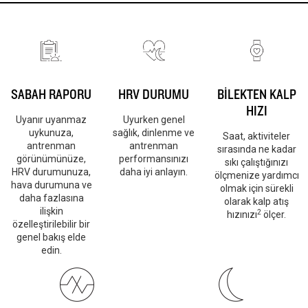
SABAH RAPORU
HRV DURUMU
BİLEKTEN KALP
HIZI
Uyanır uyanmaz
Uyurken genel
uykunuza,
sağlık, dinlenme ve
Saat, aktiviteler
antrenman
antrenman
sırasında ne kadar
görünümünüze,
performansınızı
sıkı çalıştığınızı
HRV durumunuza,
daha iyi anlayın.
ölçmenize yardımcı
hava durumuna ve
olmak için sürekli
daha fazlasına
olarak kalp atış
ilişkin
2
hızınızı
ölçer.
özelleştirilebilir bir
genel bakış elde
edin.