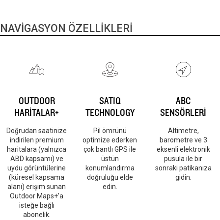
NAVİGASYON ÖZELLİKLERİ
OUTDOOR
SATIQ
ABC
HARİTALAR+
TECHNOLOGY
SENSÖRLERİ
Doğrudan saatinize
Pil ömrünü
Altimetre,
indirilen premium
optimize ederken
barometre ve 3
haritalara (yalnızca
çok bantlı GPS ile
eksenli elektronik
ABD kapsamı) ve
üstün
pusula ile bir
uydu görüntülerine
konumlandırma
sonraki patikanıza
(küresel kapsama
doğruluğu elde
gidin.
alanı) erişim sunan
edin.
Outdoor Maps+'a
isteğe bağlı
abonelik.