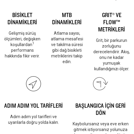
BİSİKLET
MTB
GRIT® VE
DİNAMİKLERİ
DİNAMİKLERİ
FLOW™
METRİKLERİ
Gelişmiş sürüş
Atlama sayısı,
ölçümleri, değişken
atlama mesafesi
Grit, bir parkurun
1
koşullardan
ve takılma süresi
zorluğunu
performans
gibi dağ bisikleti
derecelendirir. Akış,
hakkında fikir verir.
metriklerini takip
onu ne kadar
edin.
yumuşak
kullandığınızı ölçer.
ADIM ADIM YOL TARİFLERİ
BAŞLANGICA İÇİN GERİ
DÖN
Adım adım yol tarifleri ve
uyarılarla doğru yolda kalın.
Kaybolursanız veya eve erken
gitmek istiyorsanız yolunuza