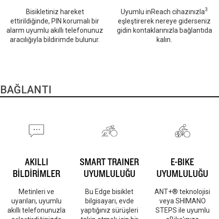
3
Bisikletiniz hareket
Uyumlu inReach cihazınızla
ettirildiğinde, PIN korumalı bir
eşleştirerek nereye giderseniz
alarm uyumlu akıllı telefonunuz
gidin kontaklarınızla bağlantıda
aracılığıyla bildirimde bulunur.
kalın.
BAĞLANTI
AKILLI
SMART TRAINER
E-BIKE
BİLDİRİMLER
UYUMLULUĞU
UYUMLULUĞU
Metinleri ve
Bu Edge bisiklet
ANT+® teknolojisi
uyarıları, uyumlu
bilgisayarı, evde
veya SHIMANO
akıllı telefonunuzla
yaptığınız sürüşleri
STEPS ile uyumlu