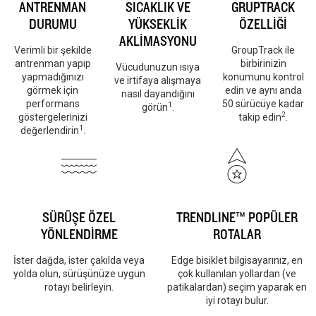
ANTRENMAN
SICAKLIK VE
GRUPTRACK
DURUMU
YÜKSEKLİK
ÖZELLİĞİ
AKLİMASYONU
Verimli bir şekilde
GroupTrack ile
antrenman yapıp
birbirinizin
Vücudunuzun ısıya
yapmadığınızı
konumunu kontrol
ve irtifaya alışmaya
görmek için
edin ve aynı anda
nasıl dayandığını
performans
50 sürücüye kadar
1
görün
.
2
göstergelerinizi
takip edin
.
1
değerlendirin
.
SÜRÜŞE ÖZEL
TRENDLINE™ POPÜLER
YÖNLENDİRME
ROTALAR
İster dağda, ister çakılda veya
Edge bisiklet bilgisayarınız, en
yolda olun, sürüşünüze uygun
çok kullanılan yollardan (ve
rotayı belirleyin.
patikalardan) seçim yaparak en
iyi rotayı bulur.